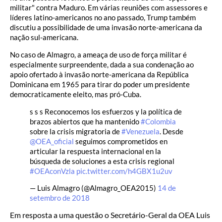
militar" contra Maduro. Em várias reuniões com assessores e
líderes latino-americanos no ano passado, Trump também
discutiu a possibilidade de uma invasão norte-americana da
nação sul-americana.
No caso de Almagro, a ameaça de uso de força militar é
especialmente surpreendente, dada a sua condenação ao
apoio ofertado à invasão norte-americana da República
Dominicana em 1965 para tirar do poder um presidente
democraticamente eleito, mas pró-Cuba.
s s s Reconocemos los esfuerzos y la política de
brazos abiertos que ha mantenido
#Colombia
sobre la crisis migratoria de
#Venezuela
. Desde
@OEA_oficial
seguimos comprometidos en
articular la respuesta internacional en la
búsqueda de soluciones a esta crisis regional
#OEAconVzla
pic.twitter.com/h4GBX1u2uv
— Luis Almagro (@Almagro_OEA2015)
14 de
setembro de 2018
Em resposta a uma questão o Secretário-Geral da OEA Luis