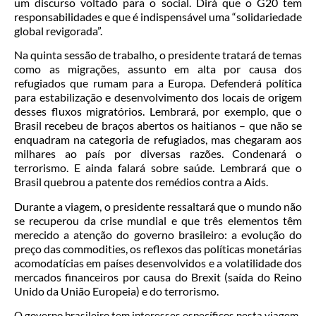
um discurso voltado para o social. Dirá que o G20 tem
responsabilidades e que é indispensável uma “solidariedade
global revigorada”.
Na quinta sessão de trabalho, o presidente tratará de temas
como as migrações, assunto em alta por causa dos
refugiados que rumam para a Europa. Defenderá política
para estabilização e desenvolvimento dos locais de origem
desses fluxos migratórios. Lembrará, por exemplo, que o
Brasil recebeu de braços abertos os haitianos – que não se
enquadram na categoria de refugiados, mas chegaram aos
milhares ao país por diversas razões. Condenará o
terrorismo. E ainda falará sobre saúde. Lembrará que o
Brasil quebrou a patente dos remédios contra a Aids.
Durante a viagem, o presidente ressaltará que o mundo não
se recuperou da crise mundial e que três elementos têm
merecido a atenção do governo brasileiro: a evolução do
preço das commodities, os reflexos das políticas monetárias
acomodatícias em países desenvolvidos e a volatilidade dos
mercados financeiros por causa do Brexit (saída do Reino
Unido da União Europeia) e do terrorismo.
O governo brasileiro tem interesses específicos nesta viagem.