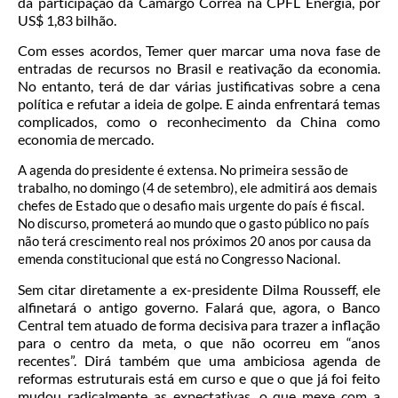
da participação da Camargo Correa na CPFL Energia, por
US$ 1,83 bilhão.
Com esses acordos, Temer quer marcar uma nova fase de
entradas de recursos no Brasil e reativação da economia.
No entanto, terá de dar várias justificativas sobre a cena
política e refutar a ideia de golpe. E ainda enfrentará temas
complicados, como o reconhecimento da China como
economia de mercado.
A agenda do presidente é extensa. No primeira sessão de
trabalho, no domingo (4 de setembro), ele admitirá aos demais
chefes de Estado que o desafio mais urgente do país é fiscal.
No discurso, prometerá ao mundo que o gasto público no país
não terá crescimento real nos próximos 20 anos por causa da
emenda constitucional que está no Congresso Nacional.
Sem citar diretamente a ex-presidente Dilma Rousseff, ele
alfinetará o antigo governo. Falará que, agora, o Banco
Central tem atuado de forma decisiva para trazer a inflação
para o centro da meta, o que não ocorreu em “anos
recentes”. Dirá também que uma ambiciosa agenda de
reformas estruturais está em curso e que o que já foi feito
mudou radicalmente as expectativas, o que mexe com a