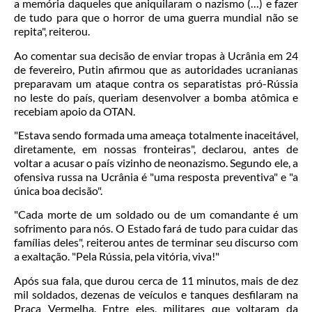
a memória daqueles que aniquilaram o nazismo (…) e fazer
de tudo para que o horror de uma guerra mundial não se
repita", reiterou.
Ao comentar sua decisão de enviar tropas à Ucrânia em 24
de fevereiro, Putin afirmou que as autoridades ucranianas
preparavam um ataque contra os separatistas pró-Rússia
no leste do país, queriam desenvolver a bomba atômica e
recebiam apoio da OTAN.
"Estava sendo formada uma ameaça totalmente inaceitável,
diretamente, em nossas fronteiras", declarou, antes de
voltar a acusar o país vizinho de neonazismo. Segundo ele, a
ofensiva russa na Ucrânia é "uma resposta preventiva" e "a
única boa decisão".
"Cada morte de um soldado ou de um comandante é um
sofrimento para nós. O Estado fará de tudo para cuidar das
famílias deles", reiterou antes de terminar seu discurso com
a exaltação. "Pela Rússia, pela vitória, viva!"
Após sua fala, que durou cerca de 11 minutos, mais de dez
mil soldados, dezenas de veículos e tanques desfilaram na
Praça Vermelha. Entre eles, militares que voltaram da