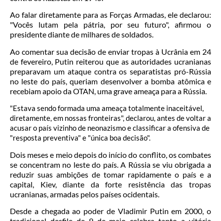
Ao falar diretamente para as Forças Armadas, ele declarou:
"Vocês lutam pela pátria, por seu futuro", afirmou o
presidente diante de milhares de soldados.
Ao comentar sua decisão de enviar tropas à Ucrânia em 24
de fevereiro, Putin reiterou que as autoridades ucranianas
preparavam um ataque contra os separatistas pró-Rússia
no leste do país, queriam desenvolver a bomba atômica e
recebiam apoio da OTAN, uma grave ameaça para a Rússia.
"Estava sendo formada uma ameaça totalmente inaceitável,
diretamente, em nossas fronteiras", declarou, antes de voltar a
acusar o país vizinho de neonazismo e classificar a ofensiva de
"resposta preventiva" e "única boa decisão".
Dois meses e meio depois do início do conflito, os combates
se concentram no leste do país. A Rússia se viu obrigada a
reduzir suas ambições de tomar rapidamente o país e a
capital, Kiev, diante da forte resistência das tropas
ucranianas, armadas pelos países ocidentais.
Desde a chegada ao poder de Vladimir Putin em 2000, o
tradicional desfile de 9 de maio celebra tanto a vitória