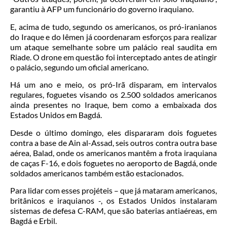
garantiu à AFP um funcionário do governo iraquiano.
E, acima de tudo, segundo os americanos, os pró-iranianos
do Iraque e do Iêmen já coordenaram esforços para realizar
um ataque semelhante sobre um palácio real saudita em
Riade. O drone em questão foi interceptado antes de atingir
o palácio, segundo um oficial americano.
Há um ano e meio, os pró-Irã disparam, em intervalos
regulares, foguetes visando os 2.500 soldados americanos
ainda presentes no Iraque, bem como a embaixada dos
Estados Unidos em Bagdá.
Desde o último domingo, eles dispararam dois foguetes
contra a base de Ain al-Assad, seis outros contra outra base
aérea, Balad, onde os americanos mantêm a frota iraquiana
de caças F-16, e dois foguetes no aeroporto de Bagdá, onde
soldados americanos também estão estacionados.
Para lidar com esses projéteis – que já mataram americanos,
britânicos e iraquianos -, os Estados Unidos instalaram
sistemas de defesa C-RAM, que são baterias antiaéreas, em
Bagdá e Erbil.