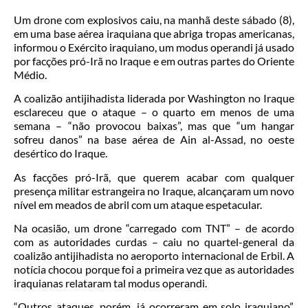
Um drone com explosivos caiu, na manhã deste sábado (8),
em uma base aérea iraquiana que abriga tropas americanas,
informou o Exército iraquiano, um modus operandi já usado
por facções pró-Irã no Iraque e em outras partes do Oriente
Médio.
A coalizão antijihadista liderada por Washington no Iraque
esclareceu que o ataque – o quarto em menos de uma
semana – “não provocou baixas”, mas que “um hangar
sofreu danos” na base aérea de Ain al-Assad, no oeste
desértico do Iraque.
As facções pró-Irã, que querem acabar com qualquer
presença militar estrangeira no Iraque, alcançaram um novo
nível em meados de abril com um ataque espetacular.
Na ocasião, um drone “carregado com TNT” – de acordo
com as autoridades curdas – caiu no quartel-general da
coalizão antijihadista no aeroporto internacional de Erbil. A
notícia chocou porque foi a primeira vez que as autoridades
iraquianas relataram tal modus operandi.
“Outros ataques, porém, já ocorreram em solo iraquiano”,