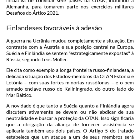
iniciativa de convidar sete países da OTAN, incluindo a
Alemanha, para tomarem parte nos exercícios militares
Desafios do Ártico 2021.
Finlandeses favoráveis à adesão
A guerra na Ucrânia mudou completamente a situação. Em
contraste com a Áustria e sua posição central na Europa,
Suécia e Finlândia se sentem "estrategicamente expostas" à
Rússia, segundo Leos Müller.
Ele cita como exemplo a longa fronteira russo-finlandesa, a
delicada situação dos Estados-membros da OTAN Estônia e
Letônia – com suas fortes minorias russófonas – e o bem
armado enclave russo de Kaliningrado, do outro lado do
Mar Báltico.
A novidade é que tanto a Suécia quanto a Finlândia agora
discutem ativamente se devem ou não abdicar de sua
neutralidade e buscar a proteção da OTAN. Isso significaria
que a obrigação da aliança de fornecer assistência se
aplicaria também aos dois países. O Artigo 5 do tratado
estabelece que um ataque a um de seus membros será