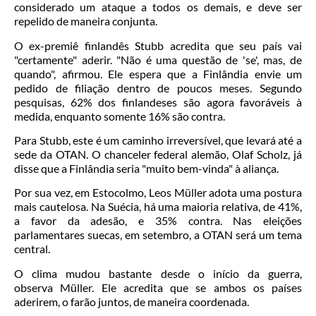
considerado um ataque a todos os demais, e deve ser
repelido de maneira conjunta.
O ex-premiê finlandês Stubb acredita que seu país vai
"certamente" aderir. "Não é uma questão de 'se', mas, de
quando", afirmou. Ele espera que a Finlândia envie um
pedido de filiação dentro de poucos meses. Segundo
pesquisas, 62% dos finlandeses são agora favoráveis à
medida, enquanto somente 16% são contra.
Para Stubb, este é um caminho irreversível, que levará até a
sede da OTAN. O chanceler federal alemão, Olaf Scholz, já
disse que a Finlândia seria "muito bem-vinda" à aliança.
Por sua vez, em Estocolmo, Leos Müller adota uma postura
mais cautelosa. Na Suécia, há uma maioria relativa, de 41%,
a favor da adesão, e 35% contra. Nas eleições
parlamentares suecas, em setembro, a OTAN será um tema
central.
O clima mudou bastante desde o início da guerra,
observa Müller. Ele acredita que se ambos os países
aderirem, o farão juntos, de maneira coordenada.