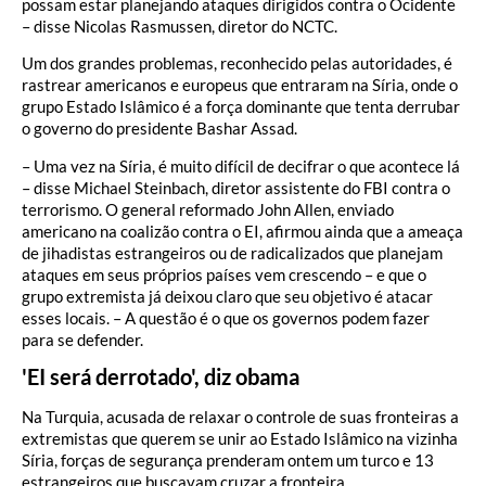
possam estar planejando ataques dirigidos contra o Ocidente
– disse Nicolas Rasmussen, diretor do NCTC.
Um dos grandes problemas, reconhecido pelas autoridades, é
rastrear americanos e europeus que entraram na Síria, onde o
grupo Estado Islâmico é a força dominante que tenta derrubar
o governo do presidente Bashar Assad.
– Uma vez na Síria, é muito difícil de decifrar o que acontece lá
– disse Michael Steinbach, diretor assistente do FBI contra o
terrorismo. O general reformado John Allen, enviado
americano na coalizão contra o EI, afirmou ainda que a ameaça
de jihadistas estrangeiros ou de radicalizados que planejam
ataques em seus próprios países vem crescendo – e que o
grupo extremista já deixou claro que seu objetivo é atacar
esses locais. – A questão é o que os governos podem fazer
para se defender.
'EI será derrotado', diz obama
Na Turquia, acusada de relaxar o controle de suas fronteiras a
extremistas que querem se unir ao Estado Islâmico na vizinha
Síria, forças de segurança prenderam ontem um turco e 13
estrangeiros que buscavam cruzar a fronteira.