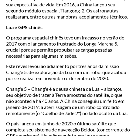
sua expectativa de vida. Em 2016, a China lançou seu
segundo módulo espacial, Tiangong-2. Os astronautas
realizaram, entre outras manobras, acoplamentos técnicos.
Lua e GPS chinês
O programa espacial chinês teve um fracasso no verão de
2017 com o lançamento frustrado do Longa Marcha 5,
crucial porque permite propulsar as cargas pesadas
necessárias para algumas missões.
Este revés levou ao adiamento por três anos da missão
Chang'e 5, de exploração da Lua com um robô, que acabou
por se realizar em novembro e dezembro de 2020.
Chang'e 5 – Chang'e é a deusa chinesa da Lua – alcançou
seu objetivo de trazer à Terra amostras do satélite, o que
não acontecia há 40 anos. A China conseguiu um feito em
janeiro de 2019: a aterrissagem de um robô controlado
remotamente (o "Coelho de Jade 2") no lado oculto da Lua.
O país lançou em junho de 2020 o último satélite que
completa seu sistema de navegação Beidou (concorrente do
GPS americano). No mês seguinte, enviou a sonda