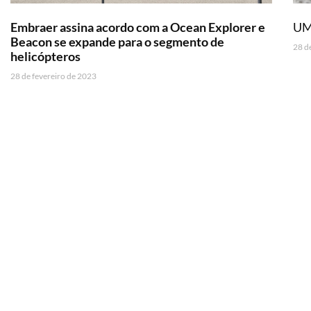
Embraer assina acordo com a Ocean Explorer e
UM
Beacon se expande para o segmento de
28 d
helicópteros
28 de fevereiro de 2023