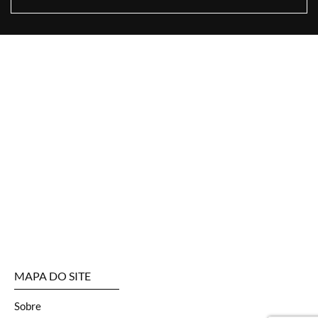
INSCREVA-SE
MAPA DO SITE
Sobre
Contato
Publicidade
Política de Privacidade
CATEGORIAS