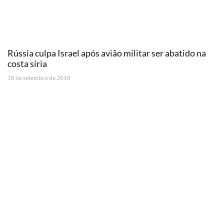
Rússia culpa Israel após avião militar ser abatido na
costa síria
18 de setembro de 2018