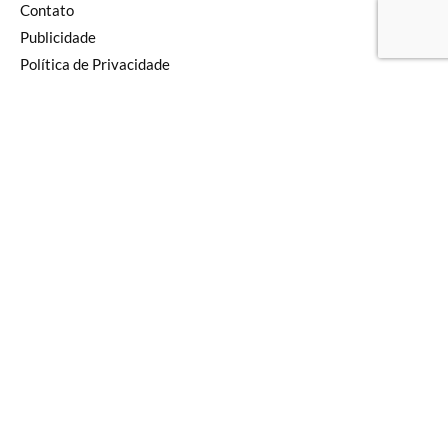
Terrestre
Aviação
Naval
SOF
Armas
Geopolítica
Segurança
Defesa
Tecnologia
Inteligência
Pensamento
Newsletter
Editorial
SIGA NAS REDES