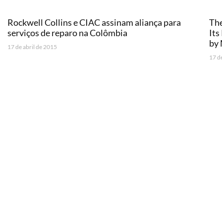
Rockwell Collins e CIAC assinam aliança para
The
serviços de reparo na Colômbia
It
by
17 de abril de 2015
17 d