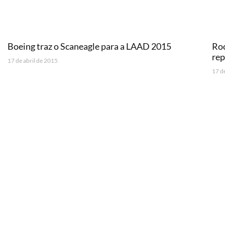
Boeing traz o Scaneagle para a LAAD 2015
Roc
rep
17 de abril de 2015
17 d