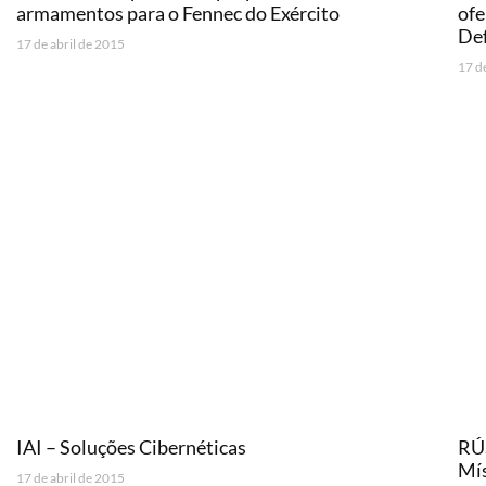
armamentos para o Fennec do Exército
ofe
Def
17 de abril de 2015
17 d
IAI – Soluções Cibernéticas
RÚS
Mí
17 de abril de 2015