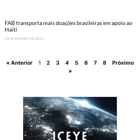
FAB transporta mais doações brasileiras em apoio ao
Haiti
14 de setembro de 2021
« Anterior
1
2
3
4
5
6
7
8
Próximo
»