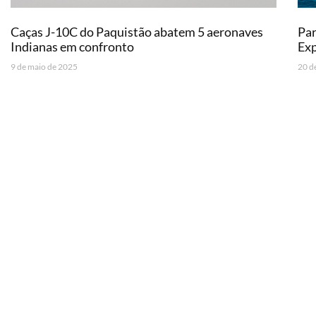
Caças J-10C do Paquistão abatem 5 aeronaves
Par
Indianas em confronto
Exp
9 de maio de 2025
20 d