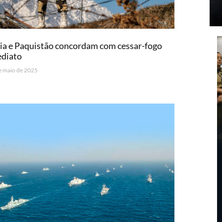
ia e Paquistão concordam com cessar-fogo
ediato
e maio de 2025