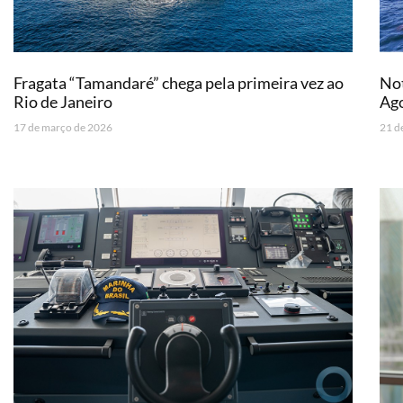
Fragata “Tamandaré” chega pela primeira vez ao
Not
Rio de Janeiro
Ago
17 de março de 2026
21 d