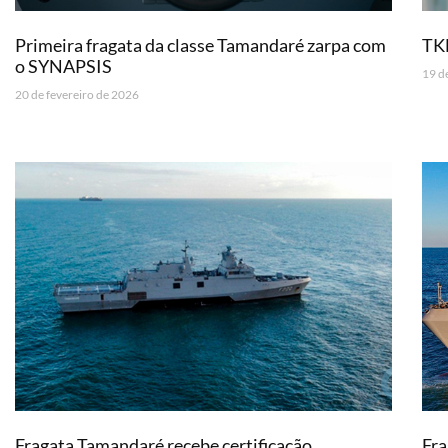
Primeira fragata da classe Tamandaré zarpa com
TK
o SYNAPSIS
19 d
20 de fevereiro de 2026
Fragata Tamandaré recebe certificação
Fra