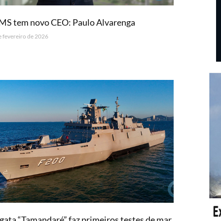
MS tem novo CEO: Paulo Alvarenga
e fevereiro de 2026
gata “Tamandaré” faz primeiros testes de mar