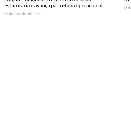
estatutária e avança para etapa operacional
18 d
13 de fevereiro de 2026