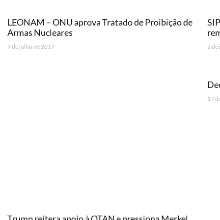
LEONAM – ONU aprova Tratado de Proibição de
SIP
Armas Nucleares
rem
9 de julho de 2017
2 de
Dec
17 d
Trump reitera apoio à OTAN e pressiona Merkel