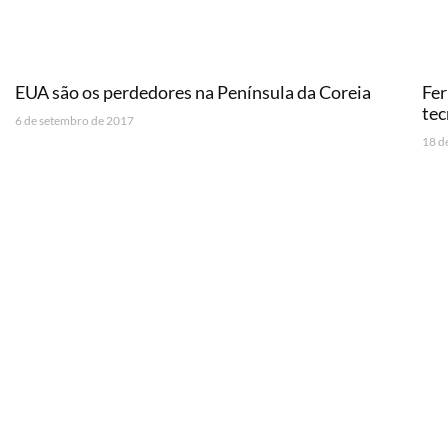
EUA são os perdedores na Península da Coreia
Fer
tec
6 de setembro de 2017
18 d