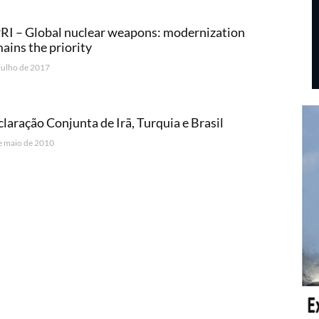
RI – Global nuclear weapons: modernization
ains the priority
 julho de 2017
laração Conjunta de Irã, Turquia e Brasil
e maio de 2010