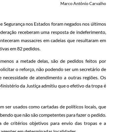
Marco Antônio Carvalho
 de Segurança nos Estados foram negados nos últimos
federação receberam uma resposta de indeferimento,
onteceram massacres em cadeias que resultaram em
tivas em 82 pedidos.
o menos a metade delas, são de pedidos feitos por
licitar o reforço, não podendo ser um secretário de
e necessidade de atendimento a outras regiões. Os
nistério da Justiça admitiu que o efetivo da tropa é
 ser usados como cartadas de políticos locais, que
bendo que não são competentes para fazer o pedido.
a de critérios objetivos para envio das tropas e a
s agentes em determinadas localidades.