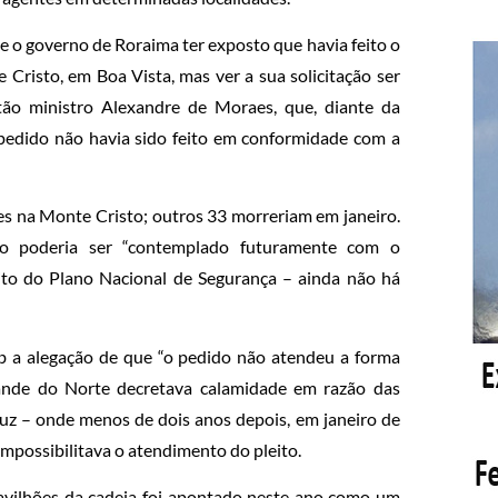
e o governo de Roraima ter exposto que havia feito o
 Cristo, em Boa Vista, mas ver a sua solicitação ser
tão ministro Alexandre de Moraes, que, diante da
 pedido não havia sido feito em conformidade com a
es na Monte Cristo; outros 33 morreriam em janeiro.
do poderia ser “contemplado futuramente com o
ito do Plano Nacional de Segurança – ainda não há
b a alegação de que “o pedido não atendeu a forma
ande do Norte decretava calamidade em razão das
çuz – onde menos de dois anos depois, em janeiro de
 impossibilitava o atendimento do pleito.
pavilhões da cadeia foi apontado neste ano como um