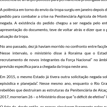
A polêmica em torno do envio da tropa surgiu em janeiro depois d
pedido para combater a crise na Penitenciária Agrícola de Monte
negada. A existência do pedido chegou a ser negada pelo en
apresentação do documento, teve de voltar atrás e dizer que o
atuação da tropa.
No ano passado, dez já haviam morrido no confronto entre facçõ
Nesse intervalo, o ministério disse à Roraima que o Esta
recrutamento de novos integrantes da Força Nacional” no âmb
previsão específica para a chegada da tropa neste ano.
Em 2015, o mesmo Estado já tivera outra solicitação negada so
episódica e planejada”. Nesse mesmo ano, enquanto o Rio Gr
rebeliões que destruíram as estruturas da Penitenciária de Alca
2017, morreriam 26 – o Ministério disse que “o déficit de efetivo”
O fato de, desde então, os presos circularem livremente pelos 