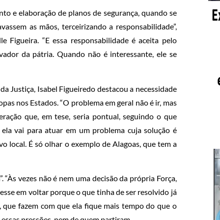
nto e elaboração de planos de segurança, quando se
assem as mãos, terceirizando a responsabilidade”,
le Figueira. “E essa responsabilidade é aceita pelo
ador da pátria. Quando não é interessante, ele se
 da Justiça, Isabel Figueiredo destacou a necessidade
opas nos Estados. “O problema em geral não é ir, mas
peração que, em tese, seria pontual, seguindo o que
 ela vai para atuar em um problema cuja solução é
vo local. É só olhar o exemplo de Alagoas, que tem a
a”. “Às vezes não é nem uma decisão da própria Força,
esse em voltar porque o que tinha de ser resolvido já
ões, que fazem com que ela fique mais tempo do que o
m essas pressões, nem de quem partiram.