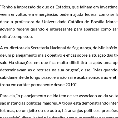
“Tenho a impressão de que os Estados, que falham em investime
veem envoltos em emergências pedem ajuda federal como se lav
disse a professora da Universidade Católica de Brasília Marcel
governo federal quando é interessante para aparecer como salv
retira”, completou.
A ex-diretora da Secretaria Nacional de Segurança, do Ministério
de um planejamento mais objetivo e eficaz sobre a atuação das tr
sair. Há situações em que fica muito difícil tirá-la após uma o
determinavam as diretrizes na sua origem”, disse. “Mas quando
sabidamente de longo prazo, ela não sai e acaba somada ao efeti
tropa em caráter permanente desde 2010.”
Para ela, “o planejamento de ida tem de ser associado ao da volt
são instâncias políticas maiores. A tropa está demonstrando inter
foi, mas, de um jeito ou de outro, há arranjos políticos, press
necessário”, disse. Isabel não detalhou em que ocasiões ocorrera