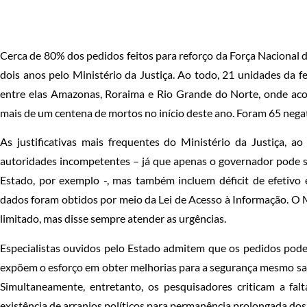
Cerca de 80% dos pedidos feitos para reforço da Força Nacional
dois anos pelo Ministério da Justiça. Ao todo, 21 unidades da 
entre elas Amazonas, Roraima e Rio Grande do Norte, onde ac
mais de um centena de mortos no início deste ano. Foram 65 nega
As justificativas mais frequentes do Ministério da Justiça, a
autoridades incompetentes – já que apenas o governador pode so
Estado, por exemplo -, mas também incluem déficit de efetivo 
dados foram obtidos por meio da Lei de Acesso à Informação. O Mi
limitado, mas disse sempre atender as urgências.
Especialistas ouvidos pelo Estado admitem que os pedidos podem
expõem o esforço em obter melhorias para a segurança mesmo sa
Simultaneamente, entretanto, os pesquisadores criticam a falt
existência de arranjos políticos para permanência prolongada do