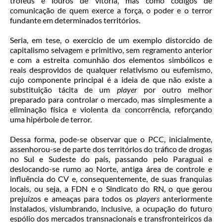
troféus e louros de vitória, mas como códigos de
comunicação de quem exerce a força, o poder e o terror
fundante em determinados territórios.
Seria, em tese, o exercício de um exemplo distorcido de
capitalismo selvagem e primitivo, sem regramento anterior
e com a estreita comunhão dos elementos simbólicos e
reais desprovidos de qualquer relativismo ou eufemismo,
cujo componente principal é a ideia de que não existe a
substituição tácita de um
player
por outro melhor
preparado para controlar o mercado, mas simplesmente a
eliminação física e violenta da concorrência, reforçando
uma hipérbole de terror.
Dessa forma, pode-se observar que o PCC, inicialmente,
assenhorou-se de parte dos territórios do tráfico de drogas
no Sul e Sudeste do país, passando pelo Paraguai e
deslocando-se rumo ao Norte, antiga área de controle e
influência do CV e, consequentemente, de suas franquias
locais, ou seja, a FDN e o Sindicato do RN, o que gerou
prejuízos e ameaças para todos os
players
anteriormente
instalados, vislumbrando, inclusive, a ocupação do futuro
espólio dos mercados transnacionais e transfronteiriços da