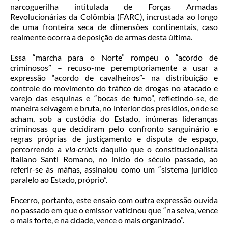
narcoguerilha intitulada de Forças Armadas
Revolucionárias da Colômbia (FARC), incrustada ao longo
de uma fronteira seca de dimensões continentais, caso
realmente ocorra a deposição de armas desta última.
Essa “marcha para o Norte” rompeu o “acordo de
criminosos” – recuso-me peremptoriamente a usar a
expressão “acordo de cavalheiros”- na distribuição e
controle do movimento do tráfico de drogas no atacado e
varejo das esquinas e “bocas de fumo”, refletindo-se, de
maneira selvagem e bruta, no interior dos presídios, onde se
acham, sob a custódia do Estado, inúmeras lideranças
criminosas que decidiram pelo confronto sanguinário e
regras próprias de justiçamento e disputa de espaço,
percorrendo a
via-crúcis
daquilo que o constitucionalista
italiano Santi Romano, no início do século passado, ao
referir-se às máfias, assinalou como um “sistema jurídico
paralelo ao Estado, próprio”.
Encerro, portanto, este ensaio com outra expressão ouvida
no passado em que o emissor vaticinou que “na selva, vence
o mais forte, e na cidade, vence o mais organizado”.