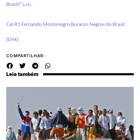
Brasil!”
[Link]
Cel R1 Fernando Montenegro Buracos Negros do Brasil
[Link]
COMPARTILHAR:
Leia também