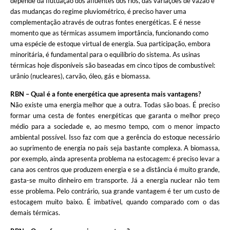
depende da flutuação dos afluentes dos rios, das variações de vazão e
das mudanças do regime pluviométrico, é preciso haver uma
complementação através de outras fontes energéticas. E é nesse
momento que as térmicas assumem importância, funcionando como
uma espécie de estoque virtual de energia. Sua participação, embora
minoritária, é fundamental para o equilíbrio do sistema. As usinas
térmicas hoje disponíveis são baseadas em cinco tipos de combustível:
urânio (nucleares), carvão, óleo, gás e biomassa.
RBN – Qual é a fonte energética que apresenta mais vantagens?
Não existe uma energia melhor que a outra. Todas são boas. É preciso
formar uma cesta de fontes energéticas que garanta o melhor preço
médio para a sociedade e, ao mesmo tempo, com o menor impacto
ambiental possível. Isso faz com que a gerência do estoque necessário
ao suprimento de energia no país seja bastante complexa. A biomassa,
por exemplo, ainda apresenta problema na estocagem: é preciso levar a
cana aos centros que produzem energia e se a distância é muito grande,
gasta-se muito dinheiro em transporte. Já a energia nuclear não tem
esse problema. Pelo contrário, sua grande vantagem é ter um custo de
estocagem muito baixo. É imbatível, quando comparado com o das
demais térmicas.