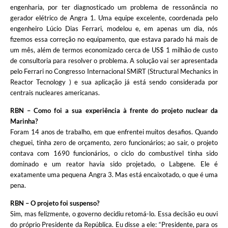
engenharia, por ter diagnosticado um problema de ressonância no
gerador elétrico de Angra 1. Uma equipe excelente, coordenada pelo
engenheiro Lúcio Dias Ferrari, modelou e, em apenas um dia, nós
fizemos essa correção no equipamento, que estava parado há mais de
um mês, além de termos economizado cerca de US$ 1 milhão de custo
de consultoria para resolver o problema. A solução vai ser apresentada
pelo Ferrari no Congresso Internacional SMiRT (Structural Mechanics in
Reactor Tecnology ) e sua aplicação já está sendo considerada por
centrais nucleares americanas.
RBN – Como foi a sua experiência à frente do projeto nuclear da
Marinha?
Foram 14 anos de trabalho, em que enfrentei muitos desafios. Quando
cheguei, tinha zero de orçamento, zero funcionários; ao sair, o projeto
contava com 1690 funcionários, o ciclo do combustível tinha sido
dominado e um reator havia sido projetado, o Labgene. Ele é
exatamente uma pequena Angra 3. Mas está encaixotado, o que é uma
pena.
RBN – O projeto foi suspenso?
Sim, mas felizmente, o governo decidiu retomá-lo. Essa decisão eu ouvi
do próprio Presidente da República. Eu disse a ele: “Presidente, para os