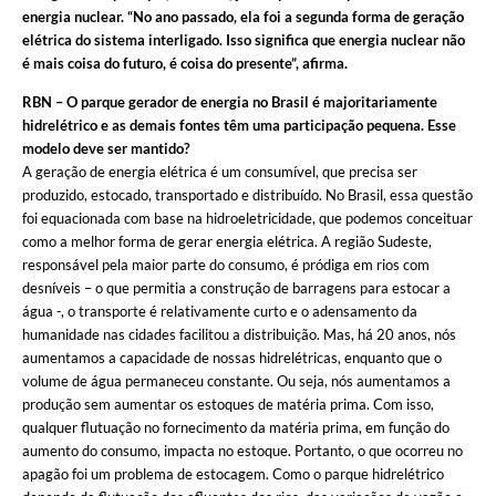
energia nuclear. “No ano passado, ela foi a segunda forma de geração
elétrica do sistema interligado. Isso significa que energia nuclear não
é mais coisa do futuro, é coisa do presente”, afirma.
RBN – O parque gerador de energia no Brasil é majoritariamente
hidrelétrico e as demais fontes têm uma participação pequena. Esse
modelo deve ser mantido?
A geração de energia elétrica é um consumível, que precisa ser
produzido, estocado, transportado e distribuído. No Brasil, essa questão
foi equacionada com base na hidroeletricidade, que podemos conceituar
como a melhor forma de gerar energia elétrica. A região Sudeste,
responsável pela maior parte do consumo, é pródiga em rios com
desníveis – o que permitia a construção de barragens para estocar a
água -, o transporte é relativamente curto e o adensamento da
humanidade nas cidades facilitou a distribuição. Mas, há 20 anos, nós
aumentamos a capacidade de nossas hidrelétricas, enquanto que o
volume de água permaneceu constante. Ou seja, nós aumentamos a
produção sem aumentar os estoques de matéria prima. Com isso,
qualquer flutuação no fornecimento da matéria prima, em função do
aumento do consumo, impacta no estoque. Portanto, o que ocorreu no
apagão foi um problema de estocagem. Como o parque hidrelétrico