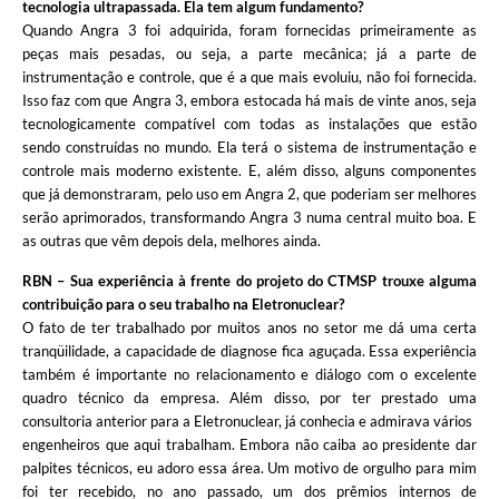
tecnologia ultrapassada. Ela tem algum fundamento?
Quando Angra 3 foi adquirida, foram fornecidas primeiramente as
peças mais pesadas, ou seja, a parte mecânica; já a parte de
instrumentação e controle, que é a que mais evoluiu, não foi fornecida.
Isso faz com que Angra 3, embora estocada há mais de vinte anos, seja
tecnologicamente compatível com todas as instalações que estão
sendo construídas no mundo. Ela terá o sistema de instrumentação e
controle mais moderno existente. E, além disso, alguns componentes
que já demonstraram, pelo uso em Angra 2, que poderiam ser melhores
serão aprimorados, transformando Angra 3 numa central muito boa. E
as outras que vêm depois dela, melhores ainda.
RBN – Sua experiência à frente do projeto do CTMSP trouxe alguma
contribuição para o seu trabalho na Eletronuclear?
O fato de ter trabalhado por muitos anos no setor me dá uma certa
tranqüilidade, a capacidade de diagnose fica aguçada. Essa experiência
também é importante no relacionamento e diálogo com o excelente
quadro técnico da empresa. Além disso, por ter prestado uma
consultoria anterior para a Eletronuclear, já conhecia e admirava vários
engenheiros que aqui trabalham. Embora não caiba ao presidente dar
palpites técnicos, eu adoro essa área. Um motivo de orgulho para mim
foi ter recebido, no ano passado, um dos prêmios internos de