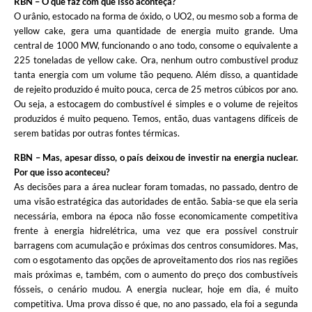
RBN – O que faz com que isso aconteça?
O urânio, estocado na forma de óxido, o UO2, ou mesmo sob a forma de
yellow cake, gera uma quantidade de energia muito grande. Uma
central de 1000 MW, funcionando o ano todo, consome o equivalente a
225 toneladas de yellow cake. Ora, nenhum outro combustível produz
tanta energia com um volume tão pequeno. Além disso, a quantidade
de rejeito produzido é muito pouca, cerca de 25 metros cúbicos por ano.
Ou seja, a estocagem do combustível é simples e o volume de rejeitos
produzidos é muito pequeno. Temos, então, duas vantagens difíceis de
serem batidas por outras fontes térmicas.
RBN – Mas, apesar disso, o país deixou de investir na energia nuclear.
Por que isso aconteceu?
As decisões para a área nuclear foram tomadas, no passado, dentro de
uma visão estratégica das autoridades de então. Sabia-se que ela seria
necessária, embora na época não fosse economicamente competitiva
frente à energia hidrelétrica, uma vez que era possível construir
barragens com acumulação e próximas dos centros consumidores. Mas,
com o esgotamento das opções de aproveitamento dos rios nas regiões
mais próximas e, também, com o aumento do preço dos combustíveis
fósseis, o cenário mudou. A energia nuclear, hoje em dia, é muito
competitiva. Uma prova disso é que, no ano passado, ela foi a segunda