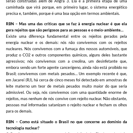
serão construídas além de Angra 3. Ela é a primeira etapa de uma
caminhada que virá porque, em primeiro lugar, o sistema energético
precisa e, também, porque é uma boa opção em termos ambientais.
RBN – Mas uma das críticas que se faz à energia nuclear é que ela
gera rejeitos que são perigosos para as pessoas e o meio-ambiente…
Existe uma diferença fundamental entre os rejeitos gerados pela
energia nuclear e os demais: nós não convivemos com os rejeitos
nucleares. Nós convivemos com a fumaça dos nossos automóveis, que
produz o CO2 e outros componentes químicos, alguns deles bastante
agressivos; nós convivemos com a creolina, um desinfetante que,
embora sendo um forte agente cancerígeno, ainda não está proibido no
Brasil; convivemos com metais pesados… Um exemplo recente é que,
em Jacareí (RJ), há cerca de cinco meses foi detectado em amostras de
leite materno um teor de metais pesados muito maior do que seria
admissível. Ou seja, nós convivemos com uma quantidade enorme de
rejeitos, mas nenhum de nós convive com rejeito nuclear. Não obstante,
pessoas mal informadas satanizam o rejeito nuclear e fecham os olhos
para os demais.
RBN – Como está situado o Brasil no que concerne ao domínio da
tecnologia nuclear?