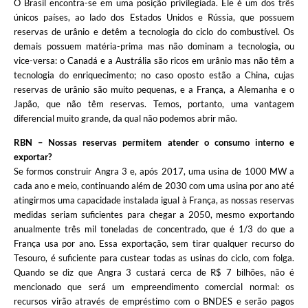
O Brasil encontra-se em uma posição privilegiada. Ele é um dos três
únicos países, ao lado dos Estados Unidos e Rússia, que possuem
reservas de urânio e detêm a tecnologia do ciclo do combustível. Os
demais possuem matéria-prima mas não dominam a tecnologia, ou
vice-versa: o Canadá e a Austrália são ricos em urânio mas não têm a
tecnologia do enriquecimento; no caso oposto estão a China, cujas
reservas de urânio são muito pequenas, e a França, a Alemanha e o
Japão, que não têm reservas. Temos, portanto, uma vantagem
diferencial muito grande, da qual não podemos abrir mão.
RBN – Nossas reservas permitem atender o consumo interno e
exportar?
Se formos construir Angra 3 e, após 2017, uma usina de 1000 MW a
cada ano e meio, continuando além de 2030 com uma usina por ano até
atingirmos uma capacidade instalada igual à França, as nossas reservas
medidas seriam suficientes para chegar a 2050, mesmo exportando
anualmente três mil toneladas de concentrado, que é 1/3 do que a
França usa por ano. Essa exportação, sem tirar qualquer recurso do
Tesouro, é suficiente para custear todas as usinas do ciclo, com folga.
Quando se diz que Angra 3 custará cerca de R$ 7 bilhões, não é
mencionado que será um empreendimento comercial normal: os
recursos virão através de empréstimo com o BNDES e serão pagos