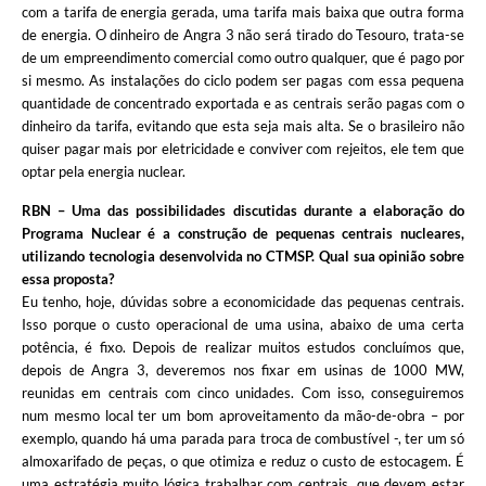
com a tarifa de energia gerada, uma tarifa mais baixa que outra forma
de energia. O dinheiro de Angra 3 não será tirado do Tesouro, trata-se
de um empreendimento comercial como outro qualquer, que é pago por
si mesmo. As instalações do ciclo podem ser pagas com essa pequena
quantidade de concentrado exportada e as centrais serão pagas com o
dinheiro da tarifa, evitando que esta seja mais alta. Se o brasileiro não
quiser pagar mais por eletricidade e conviver com rejeitos, ele tem que
optar pela energia nuclear.
RBN – Uma das possibilidades discutidas durante a elaboração do
Programa Nuclear é a construção de pequenas centrais nucleares,
utilizando tecnologia desenvolvida no CTMSP. Qual sua opinião sobre
essa proposta?
Eu tenho, hoje, dúvidas sobre a economicidade das pequenas centrais.
Isso porque o custo operacional de uma usina, abaixo de uma certa
potência, é fixo. Depois de realizar muitos estudos concluímos que,
depois de Angra 3, deveremos nos fixar em usinas de 1000 MW,
reunidas em centrais com cinco unidades. Com isso, conseguiremos
num mesmo local ter um bom aproveitamento da mão-de-obra – por
exemplo, quando há uma parada para troca de combustível -, ter um só
almoxarifado de peças, o que otimiza e reduz o custo de estocagem. É
uma estratégia muito lógica trabalhar com centrais, que devem estar