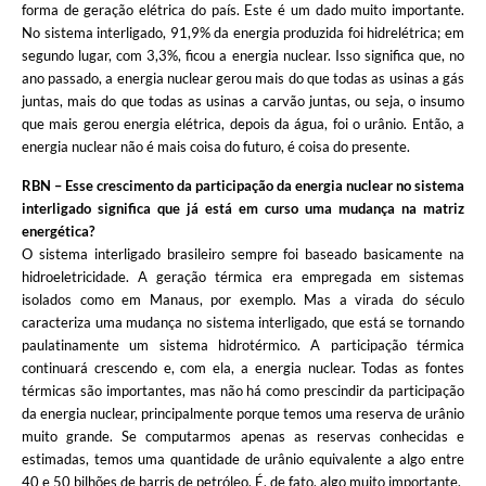
forma de geração elétrica do país. Este é um dado muito importante.
No sistema interligado, 91,9% da energia produzida foi hidrelétrica; em
segundo lugar, com 3,3%, ficou a energia nuclear. Isso significa que, no
ano passado, a energia nuclear gerou mais do que todas as usinas a gás
juntas, mais do que todas as usinas a carvão juntas, ou seja, o insumo
que mais gerou energia elétrica, depois da água, foi o urânio. Então, a
energia nuclear não é mais coisa do futuro, é coisa do presente.
RBN – Esse crescimento da participação da energia nuclear no sistema
interligado significa que já está em curso uma mudança na matriz
energética?
O sistema interligado brasileiro sempre foi baseado basicamente na
hidroeletricidade. A geração térmica era empregada em sistemas
isolados como em Manaus, por exemplo. Mas a virada do século
caracteriza uma mudança no sistema interligado, que está se tornando
paulatinamente um sistema hidrotérmico. A participação térmica
continuará crescendo e, com ela, a energia nuclear. Todas as fontes
térmicas são importantes, mas não há como prescindir da participação
da energia nuclear, principalmente porque temos uma reserva de urânio
muito grande. Se computarmos apenas as reservas conhecidas e
estimadas, temos uma quantidade de urânio equivalente a algo entre
40 e 50 bilhões de barris de petróleo. É, de fato, algo muito importante.