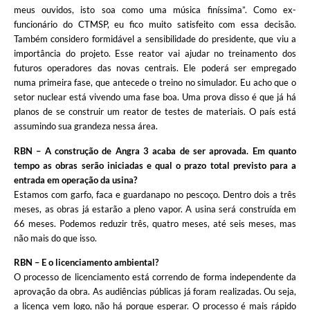
meus ouvidos, isto soa como uma música finíssima”. Como ex-
funcionário do CTMSP, eu fico muito satisfeito com essa decisão.
Também considero formidável a sensibilidade do presidente, que viu a
importância do projeto. Esse reator vai ajudar no treinamento dos
futuros operadores das novas centrais. Ele poderá ser empregado
numa primeira fase, que antecede o treino no simulador. Eu acho que o
setor nuclear está vivendo uma fase boa. Uma prova disso é que já há
planos de se construir um reator de testes de materiais. O país está
assumindo sua grandeza nessa área.
RBN – A construção de Angra 3 acaba de ser aprovada. Em quanto
tempo as obras serão iniciadas e qual o prazo total previsto para a
entrada em operação da usina?
Estamos com garfo, faca e guardanapo no pescoço. Dentro dois a três
meses, as obras já estarão a pleno vapor. A usina será construída em
66 meses. Podemos reduzir três, quatro meses, até seis meses, mas
não mais do que isso.
RBN – E o licenciamento ambiental?
O processo de licenciamento está correndo de forma independente da
aprovação da obra. As audiências públicas já foram realizadas. Ou seja,
a licença vem logo, não há porque esperar. O processo é mais rápido