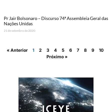
Pr Jair Bolsonaro – Discurso 74ª Assembleia Geral das
Nações Unidas
21 de setembro de 2020
« Anterior
1
2
3
4
5
6
7
8
9
10
Próximo »