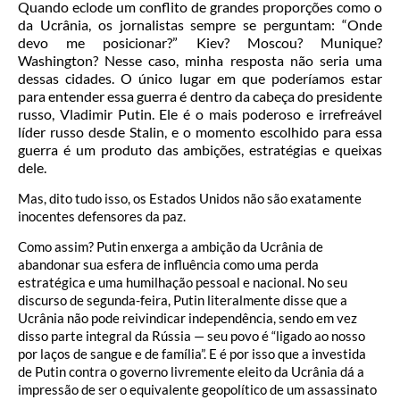
Quando eclode um conflito de grandes proporções como o
da Ucrânia, os jornalistas sempre se perguntam: “Onde
devo me posicionar?” Kiev? Moscou? Munique?
Washington? Nesse caso, minha resposta não seria uma
dessas cidades. O único lugar em que poderíamos estar
para entender essa guerra é dentro da cabeça do presidente
russo, Vladimir Putin. Ele é o mais poderoso e irrefreável
líder russo desde Stalin, e o momento escolhido para essa
guerra é um produto das ambições, estratégias e queixas
dele.
Mas, dito tudo isso, os Estados Unidos não são exatamente
inocentes defensores da paz.
Como assim? Putin enxerga a ambição da Ucrânia de
abandonar sua esfera de influência como uma perda
estratégica e uma humilhação pessoal e nacional. No seu
discurso de segunda-feira, Putin literalmente disse que a
Ucrânia não pode reivindicar independência, sendo em vez
disso parte integral da Rússia — seu povo é “ligado ao nosso
por laços de sangue e de família”. E é por isso que a investida
de Putin contra o governo livremente eleito da Ucrânia dá a
impressão de ser o equivalente geopolítico de um assassinato