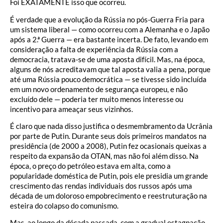
Foi EXATAMENTE isso que ocorreu.
É verdade que a evolução da Rússia no pós-Guerra Fria para
um sistema liberal — como ocorreu com a Alemanha e o Japão
após a 2.ª Guerra — era bastante incerta. De fato, levando em
consideração a falta de experiência da Rússia com a
democracia, tratava-se de uma aposta difícil. Mas, na época,
alguns de nós acreditavam que tal aposta valia a pena, porque
até uma Rússia pouco democrática — se tivesse sido incluída
em um novo ordenamento de segurança europeu, e não
excluído dele — poderia ter muito menos interesse ou
incentivo para ameaçar seus vizinhos.
É claro que nada disso justifica o desmembramento da Ucrânia
por parte de Putin. Durante seus dois primeiros mandatos na
presidência (de 2000 a 2008), Putin fez ocasionais queixas a
respeito da expansão da OTAN, mas não foi além disso. Na
época, o preço do petróleo estava em alta, como a
popularidade doméstica de Putin, pois ele presidia um grande
crescimento das rendas individuais dos russos após uma
década de um doloroso empobrecimento e reestruturação na
esteira do colapso do comunismo.
Mas, ao longo da década passada, com a gradual estagnação