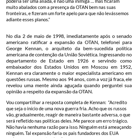
poderia ser uma aliada, e não uma inimiga … mas ficaram
muito abalados com a presença da OTAN bem nas suas
fronteiras, e fizeram um forte apelo para que não levássemos
adiante esses planos.”
No dia 2 de maio de 1998, imediatamente após o senado
americano ratificar a expansão da OTAN, telefonei para
George Kennan, o arquiteto da bem-sucedida política
americana de contenção da União Soviética. Ingressando no
departamento de Estado em 1926 e servindo como
embaixador dos Estados Unidos em Moscou em 1952,
Kennan era claramente o maior especialista americano em
questões russas. Mesmo aos 94 anos, com a voz já fraca, ele
revelou uma mente ainda aguçada quando perguntei sua
opinião a respeito da expansão da OTAN.
Vou compartilhar a resposta completa de Kennan: “Acredito
que seja o início de uma nova guerra fria. Acho que os russos
vão, gradualmente, reagir de maneira bastante adversa, o que
será refletido nas políticas deles. Me parece um erro trágico.
Não havia nenhuma razão para isso. Ninguém está ameaçando
ninguém. Tal expansão faria os pais fundadores dos EUA