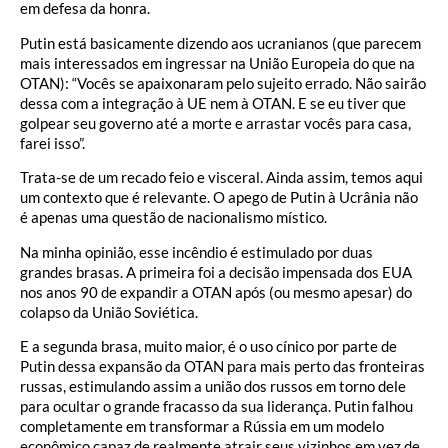
em defesa da honra.
Putin está basicamente dizendo aos ucranianos (que parecem
mais interessados em ingressar na União Europeia do que na
OTAN): “Vocês se apaixonaram pelo sujeito errado. Não sairão
dessa com a integração à UE nem à OTAN. E se eu tiver que
golpear seu governo até a morte e arrastar vocês para casa,
farei isso”.
Trata-se de um recado feio e visceral. Ainda assim, temos aqui
um contexto que é relevante. O apego de Putin à Ucrânia não
é apenas uma questão de nacionalismo místico.
Na minha opinião, esse incêndio é estimulado por duas
grandes brasas. A primeira foi a decisão impensada dos EUA
nos anos 90 de expandir a OTAN após (ou mesmo apesar) do
colapso da União Soviética.
E a segunda brasa, muito maior, é o uso cínico por parte de
Putin dessa expansão da OTAN para mais perto das fronteiras
russas, estimulando assim a união dos russos em torno dele
para ocultar o grande fracasso da sua liderança. Putin falhou
completamente em transformar a Rússia em um modelo
econômico capaz de realmente atrair seus vizinhos em vez de