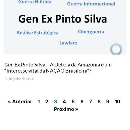
Gen Ex Pinto Silva – A Defesa da Amazônia é um
“Interesse vital da NAÇÃO Brasileira”?
30 de julho de 2020
« Anterior
1
2
3
4
5
6
7
8
9
10
Próximo »