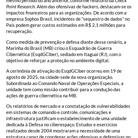
mesmo período do ano anterior, conforme relatório da
Check
Point Research
. Além das ofensivas de hackers, destacam-se os
impactos financeiros para as organizações. De acordo com a
empresa Sophos Brasil, incidentes de “sequestro de dados” no
País podem gerar custos estimados em R$ 2,1 milhões para
recuperação.
Como medida de prevenção e defesa diante desse cenário, a
Marinha do Brasil (MB) criou o Esquadrão de Guerra
Cibernética (EsqdGCiber), sediado em Itaguaí (RJ), com o
objetivo de reforçar a proteção no ambiente digital.
A cerimônia de ativação do EsqdGCiber ocorreu em 19 de
agosto de 2025, na cidade-sede da nova organização.
Subordinada ao Comando Naval de Operações Especiais, a
unidade tem como missão contribuir para a condução das
ações de guerra cibernética na MB.
Os relatórios de mercado e a constatação de vulnerabilidades
em sistemas de comando e controle, comunicações e
infraestrutura justificam o estabelecimento de uma unidade
dedicada à Defesa no ciberespaço. Estudos e exercícios
realizados desde 2004 mostraram a necessidade de uma
estrutura capaz de coordenar ações ofensivas e defensivas no