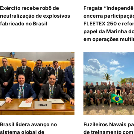
Exército recebe robô de
Fragata “Independê
neutralização de explosivos
encerra participaçã
fabricado no Brasil
FLEETEX 250 e refor
papel da Marinha do
em operações multi
Brasil lidera avanço no
Fuzileiros Navais p
sistema global de
de treinamento com