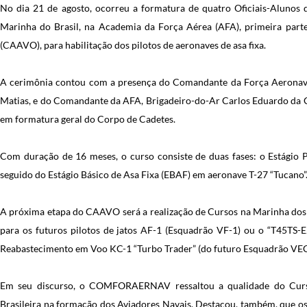
No dia 21 de agosto, ocorreu a formatura de quatro Oficiais-Alunos 
Marinha do Brasil, na Academia da Força Aérea (AFA), primeira part
(CAAVO), para habilitação dos pilotos de aeronaves de asa fixa.
A cerimônia contou com a presença do Comandante da Força Aerona
Matias, e do Comandante da AFA, Brigadeiro-do-Ar Carlos Eduardo da C
em formatura geral do Corpo de Cadetes.
Com duração de 16 meses, o curso consiste de duas fases: o Estágio P
seguido do Estágio Básico de Asa Fixa (EBAF) em aeronave T-27 “Tucano”
A próxima etapa do CAAVO será a realização de Cursos na Marinha dos 
para os futuros pilotos de jatos AF-1 (Esquadrão VF-1) ou o “T45TS-E
Reabastecimento em Voo KC-1 “Turbo Trader” (do futuro Esquadrão VEC
Em seu discurso, o COMFORAERNAV ressaltou a qualidade do Curs
Brasileira na formação dos Aviadores Navais. Destacou, também, que os