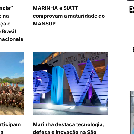
ncia”
MARINHA e SIATT
o na
comprovam a maturidade do
ça o
MANSUP
 Brasil
nacionais
articipam
Marinha destaca tecnologia,
 a
defesa e inovação na São