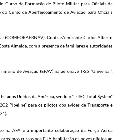
do Curso de Formação de Piloto Militar para Oficiais da
e do Curso de Aperfeiçoamento de Aviação para Oficiais
val (COMFORAERNAV), Contra-Almirante Carlos Alberto
osta Almeida, com a presença de familiares e autoridades
rimário de Aviação (EPAV) na aeronave T-25 “Universal”,
.
Estados Unidos da América, sendo o “T-45C Total System”
2C2 Pipeline” para os pilotos dos aviões de Transporte e
-1).
o na AFA e a importante colaboração da Força Aérea
 próximos cursos nos EUA habilitarão os novos pilotos ao