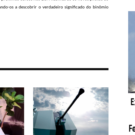
ando-os a descobrir o verdadeiro significado do binômio