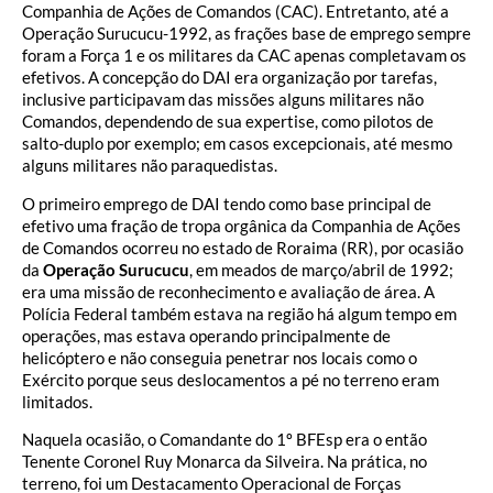
Companhia de Ações de Comandos (CAC). Entretanto, até a
Operação Surucucu-1992, as frações base de emprego sempre
foram a Força 1 e os militares da CAC apenas completavam os
efetivos. A concepção do DAI era organização por tarefas,
inclusive participavam das missões alguns militares não
Comandos, dependendo de sua expertise, como pilotos de
salto-duplo por exemplo; em casos excepcionais, até mesmo
alguns militares não paraquedistas.
O primeiro emprego de DAI tendo como base principal de
efetivo uma fração de tropa orgânica da Companhia de Ações
de Comandos ocorreu no estado de Roraima (RR), por ocasião
da
Operação Surucucu
, em meados de março/abril de 1992;
era uma missão de reconhecimento e avaliação de área. A
Polícia Federal também estava na região há algum tempo em
operações, mas estava operando principalmente de
helicóptero e não conseguia penetrar nos locais como o
Exército porque seus deslocamentos a pé no terreno eram
limitados.
Naquela ocasião, o Comandante do 1º BFEsp era o então
Tenente Coronel Ruy Monarca da Silveira. Na prática, no
terreno, foi um Destacamento Operacional de Forças