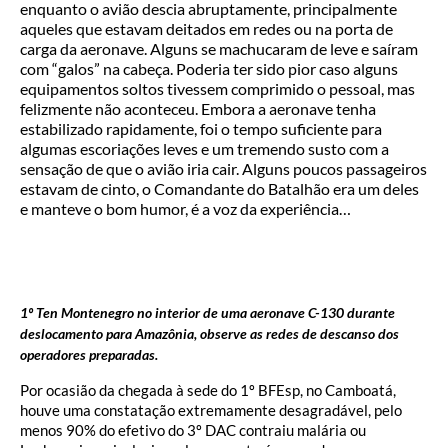
enquanto o avião descia abruptamente, principalmente
aqueles que estavam deitados em redes ou na porta de
carga da aeronave. Alguns se machucaram de leve e saíram
com “galos” na cabeça. Poderia ter sido pior caso alguns
equipamentos soltos tivessem comprimido o pessoal, mas
felizmente não aconteceu. Embora a aeronave tenha
estabilizado rapidamente, foi o tempo suficiente para
algumas escoriações leves e um tremendo susto com a
sensação de que o avião iria cair. Alguns poucos passageiros
estavam de cinto, o Comandante do Batalhão era um deles
e manteve o bom humor, é a voz da experiência…
1º Ten Montenegro no interior de uma aeronave C-130 durante
deslocamento para Amazônia, observe as redes de descanso dos
operadores preparadas.
Por ocasião da chegada à sede do 1º BFEsp, no Camboatá,
houve uma constatação extremamente desagradável, pelo
menos 90% do efetivo do 3º DAC contraiu malária ou