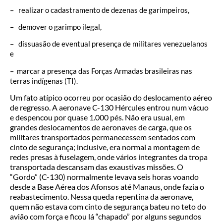
– realizar o cadastramento de dezenas de garimpeiros,
– demover o garimpo ilegal,
– dissuasão de eventual presença de militares venezuelanos
e
– marcar a presença das Forças Armadas brasileiras nas
terras indígenas (TI).
Um fato atípico ocorreu por ocasião do deslocamento aéreo
de regresso. A aeronave C-130 Hércules entrou num vácuo
e despencou por quase 1.000 pés. Não era usual, em
grandes deslocamentos de aeronaves de carga, que os
militares transportados permanecessem sentados com
cinto de segurança; inclusive, era normal a montagem de
redes presas à fuselagem, onde vários integrantes da tropa
transportada descansam das exaustivas missões. O
“Gordo” (C-130) normalmente levava seis horas voando
desde a Base Aérea dos Afonsos até Manaus, onde fazia o
reabastecimento. Nessa queda repentina da aeronave,
quem não estava com cinto de segurança bateu no teto do
avião com força e ficou lá “chapado” por alguns segundos