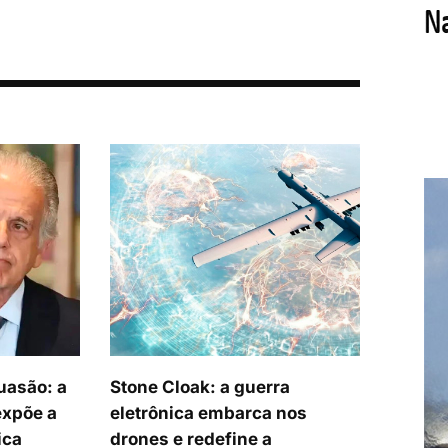
uasão: a
Stone Cloak: a guerra
expõe a
eletrônica embarca nos
ica
drones e redefine a