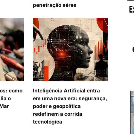
penetração aérea
tos: como
Inteligência Artificial entra
lia o
em uma nova era: segurança,
 Mar
poder e geopolítica
redefinem a corrida
tecnológica