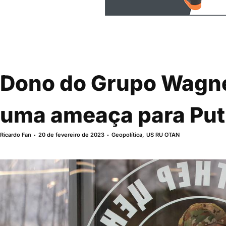
Dono do Grupo Wagne
uma ameaça para Put
Ricardo Fan
20 de fevereiro de 2023
Geopolítica
,
US RU OTAN