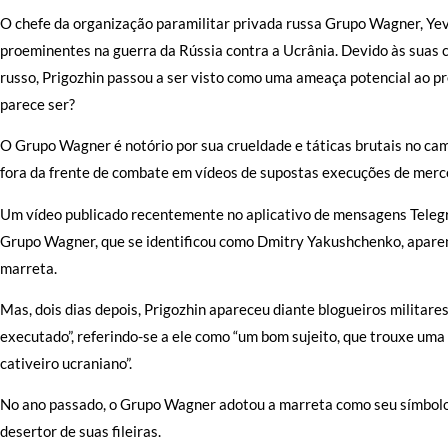
O chefe da organização paramilitar privada russa Grupo Wagner, Yev
proeminentes na guerra da Rússia contra a Ucrânia. Devido às suas cr
russo, Prigozhin passou a ser visto como uma ameaça potencial ao pr
parece ser?
O Grupo Wagner é notório por sua crueldade e táticas brutais no ca
fora da frente de combate em vídeos de supostas execuções de merc
Um vídeo publicado recentemente no aplicativo de mensagens Teleg
Grupo Wagner, que se identificou como Dmitry Yakushchenko, apar
marreta.
Mas, dois dias depois, Prigozhin apareceu diante blogueiros militare
executado”, referindo-se a ele como “um bom sujeito, que trouxe um
cativeiro ucraniano”.
No ano passado, o Grupo Wagner adotou a marreta como seu símbolo
desertor de suas fileiras.