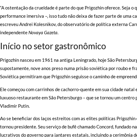
“A ostentação da crueldade é parte do que Prigozhin oferece. Seja o 
performance imersiva –, isso tudo não deixa de fazer parte de uma ca
escreveu Andrei Kolesnikov, do observatório de política externa Car
independente
Novaya Gazeta
.
Início no setor gastronômico
Prigozhin nasceu em 1961 na antiga Leningrado, hoje São Petersburg
supostamente, nove anos preso numa prisão soviética por roubo e fra
Soviética permitiram que Prigozhin seguisse o caminho de empreend
Ele começou com carrinhos de cachorro-quente em sua cidade natal e
luxuoso restaurante em São Petersburgo – que se tornou um centro par
Vladimir Putin.
Ao se beneficiar dos laços estreitos com as elites políticas Prigozhi
tornou presidente. Seu serviço de bufê chamado Concord, fundado na
lucrativos do governo para jantares estatais, incluindo a cerimônia 