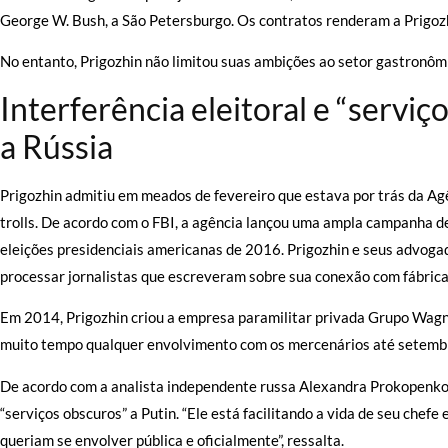
George W. Bush, a São Petersburgo. Os contratos renderam a Prigozhin
No entanto, Prigozhin não limitou suas ambições ao setor gastronôm
Interferência eleitoral e “serviç
a Rússia
Prigozhin admitiu em meados de fevereiro que estava por trás da Agê
trolls. De acordo com o FBI, a agência lançou uma ampla campanha de
eleições presidenciais americanas de 2016. Prigozhin e seus advo
processar jornalistas que escreveram sobre sua conexão com fábricas
Em 2014, Prigozhin criou a empresa paramilitar privada Grupo Wagner
muito tempo qualquer envolvimento com os mercenários até setembr
De acordo com a analista independente russa Alexandra Prokopenko,
“serviços obscuros” a Putin. “Ele está facilitando a vida de seu chefe 
queriam se envolver pública e oficialmente”, ressalta.