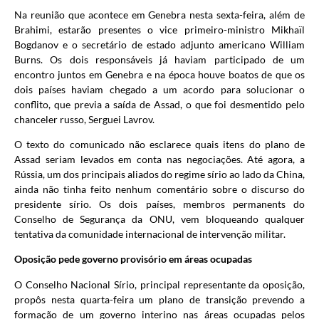
Na reunião que acontece em Genebra nesta sexta-feira, além de
Brahimi, estarão presentes o vice primeiro-ministro Mikhaïl
Bogdanov e o secretário de estado adjunto americano William
Burns. Os dois responsáveis já haviam participado de um
encontro juntos em Genebra e na época houve boatos de que os
dois países haviam chegado a um acordo para solucionar o
conflito, que previa a saída de Assad, o que foi desmentido pelo
chanceler russo, Serguei Lavrov.
O texto do comunicado não esclarece quais itens do plano de
Assad seriam levados em conta nas negociações. Até agora, a
Rússia, um dos principais aliados do regime sírio ao lado da China,
ainda não tinha feito nenhum comentário sobre o discurso do
presidente sírio. Os dois países, membros permanents do
Conselho de Segurança da ONU, vem bloqueando qualquer
tentativa da comunidade internacional de intervenção militar.
Oposição pede governo provisório em áreas ocupadas
O Conselho Nacional Sírio, principal representante da oposição,
propôs nesta quarta-feira um plano de transição prevendo a
formação de um governo interino nas áreas ocupadas pelos