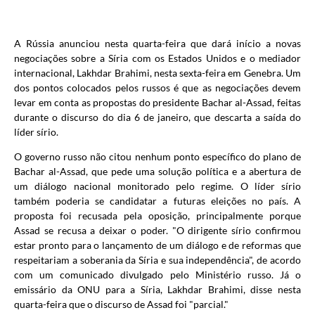
A Rússia anunciou nesta quarta-feira que dará início a novas
negociações sobre a Síria com os Estados Unidos e o mediador
internacional, Lakhdar Brahimi, nesta sexta-feira em Genebra. Um
dos pontos colocados pelos russos é que as negociações devem
levar em conta as propostas do presidente Bachar al-Assad, feitas
durante o discurso do dia 6 de janeiro, que descarta a saída do
líder sírio.
O governo russo não citou nenhum ponto específico do plano de
Bachar al-Assad, que pede uma solução política e a abertura de
um diálogo nacional monitorado pelo regime. O líder sírio
também poderia se candidatar a futuras eleições no país. A
proposta foi recusada pela oposição, principalmente porque
Assad se recusa a deixar o poder. "O dirigente sírio confirmou
estar pronto para o lançamento de um diálogo e de reformas que
respeitariam a soberania da Síria e sua independência", de acordo
com um comunicado divulgado pelo Ministério russo. Já o
emissário da ONU para a Síria, Lakhdar Brahimi, disse nesta
quarta-feira que o discurso de Assad foi "parcial."