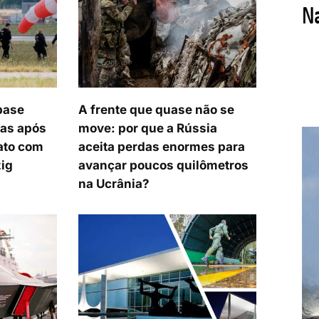
base
A frente que quase não se
ias após
move: por que a Rússia
ato com
aceita perdas enormes para
zig
avançar poucos quilômetros
na Ucrânia?