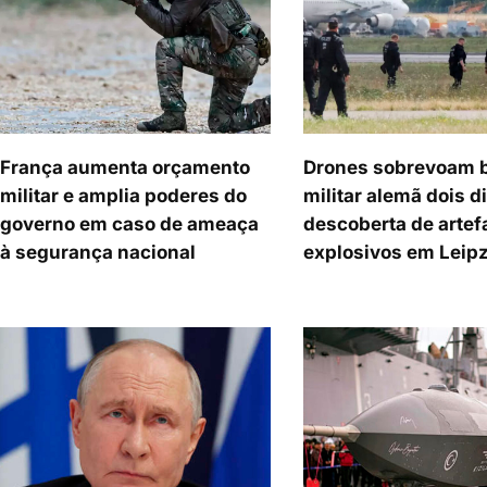
França aumenta orçamento
Drones sobrevoam 
militar e amplia poderes do
militar alemã dois d
governo em caso de ameaça
descoberta de artef
à segurança nacional
explosivos em Leip