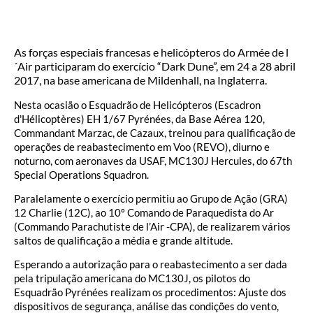
As forças especiais francesas e helicópteros do Armée de l
´Air participaram do exercício “Dark Dune”, em 24 a 28 abril
2017, na base americana de Mildenhall, na Inglaterra.
Nesta ocasião o Esquadrão de Helicópteros (Escadron
d'Hélicoptères) EH 1/67 Pyrénées, da Base Aérea 120,
Commandant Marzac, de Cazaux, treinou para qualificação de
operações de reabastecimento em Voo (REVO), diurno e
noturno, com aeronaves da USAF, MC130J Hercules, do 67th
Special Operations Squadron.
Paralelamente o exercício permitiu ao Grupo de Ação (GRA)
12 Charlie (12C), ao 10º Comando de Paraquedista do Ar
(Commando Parachutiste de l’Air -CPA), de realizarem vários
saltos de qualificação a média e grande altitude.
Esperando a autorização para o reabastecimento a ser dada
pela tripulação americana do MC130J, os pilotos do
Esquadrão Pyrénées realizam os procedimentos: Ajuste dos
dispositivos de segurança, análise das condições do vento,