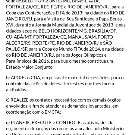
sede de BELO HORIZONTE/MG, BRASÍLIA/DF,
FORTALEZA/CE, RECIFE/PE e RIO DE JANEIRO/RJ, para a
Copa das Confederações FIFA de 2013; na cidade do RIO DE
JANEIRO/RJ, para a Visita de Sua Santidade o Papa Bento
XVI, durante a Jornada Mundial da Juventude de 2013; e nas
cidades-sede de BELO HORIZONTE/MG, BRASÍLIA/DF,
CUIABÁ/MT, FORTALEZA/CE, MANAUS/AM, PORTO
ALEGRE/RS, RECIFE/PE, RIO DE JANEIRO/RJ e SÃO
PAULO/SP, para a Copa do Mundo FIFA de 2014, e na cidade
do RIO DE JANEIRO/RJ, para os Jogos Olímpicos e
Paralímpicos de 2016, para que o mesmo constitua um
Estado-Maior Conjunto;
b) APOIE os CDA, em pessoal e material necessários, para o
controle das ações de defesa terrestres que lhes forem
atribuídas;
c) REALIZE os contatos necessários com os demais órgãos
envolvidos, a fim de atender as demandas levantadas, em
coordenação com o EMCFA;
d) PLANEJE, EXECUTE e CONTROLE as atividades de
orçamento e finanças dos recursos alocados pelo Ministério
da Defesa, com vistas à modernização das infraestruturas, da