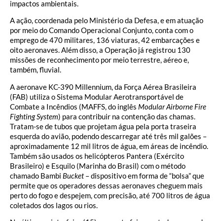
impactos ambientais.
A ação, coordenada pelo Ministério da Defesa, e em atuação
por meio do Comando Operacional Conjunto, conta com o
emprego de 470 militares, 136 viaturas, 42 embarcações e
oito aeronaves. Além disso, a Operação já registrou 130
missões de reconhecimento por meio terrestre, aéreo e,
também, fluvial.
A aeronave KC-390 Millennium, da Força Aérea Brasileira
(FAB) utiliza o Sistema Modular Aerotransportável de
Combate a Incêndios (MAFFS, do inglês
Modular Airborne Fire
Fighting System
) para contribuir na contenção das chamas.
Tratam-se de tubos que projetam água pela porta traseira
esquerda do avião, podendo descarregar até três mil galões –
aproximadamente 12 mil litros de água, em áreas de incêndio.
Também são usados os helicópteros Pantera (Exército
Brasileiro) e Esquilo (Marinha do Brasil) com o método
chamado Bambi
Bucket
– dispositivo em forma de “bolsa” que
permite que os operadores dessas aeronaves cheguem mais
perto do fogo e despejem, com precisão, até 700 litros de água
coletados dos lagos ou rios.