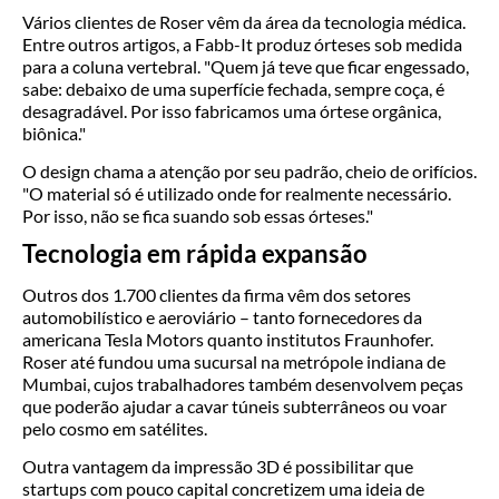
Vários clientes de Roser vêm da área da tecnologia médica.
Entre outros artigos, a Fabb-It produz órteses sob medida
para a coluna vertebral. "Quem já teve que ficar engessado,
sabe: debaixo de uma superfície fechada, sempre coça, é
desagradável. Por isso fabricamos uma órtese orgânica,
biônica."
O design chama a atenção por seu padrão, cheio de orifícios.
"O material só é utilizado onde for realmente necessário.
Por isso, não se fica suando sob essas órteses."
Tecnologia em rápida expansão
Outros dos 1.700 clientes da firma vêm dos setores
automobilístico e aeroviário – tanto fornecedores da
americana Tesla Motors quanto institutos Fraunhofer.
Roser até fundou uma sucursal na metrópole indiana de
Mumbai, cujos trabalhadores também desenvolvem peças
que poderão ajudar a cavar túneis subterrâneos ou voar
pelo cosmo em satélites.
Outra vantagem da impressão 3D é possibilitar que
startups com pouco capital concretizem uma ideia de