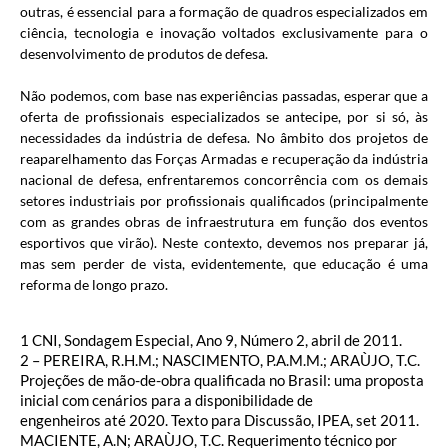
outras, é essencial para a formação de quadros especializados em
ciência, tecnologia e inovação voltados exclusivamente para o
desenvolvimento de produtos de defesa.
Não podemos, com base nas experiências passadas, esperar que a
oferta de profissionais especializados se antecipe, por si só, às
necessidades da indústria de defesa. No âmbito dos projetos de
reaparelhamento das Forças Armadas e recuperação da indústria
nacional de defesa, enfrentaremos concorrência com os demais
setores industriais por profissionais qualificados (principalmente
com as grandes obras de infraestrutura em função dos eventos
esportivos que virão). Neste contexto, devemos nos preparar já,
mas sem perder de vista, evidentemente, que educação é uma
reforma de longo prazo.
1 CNI, Sondagem Especial, Ano 9, Número 2, abril de 2011.
2 – PEREIRA, R.H.M.; NASCIMENTO, P.A.M.M.; ARAÙJO, T.C.
Projeções de mão-de-obra qualificada no Brasil: uma proposta
inicial com cenários para a disponibilidade de
engenheiros até 2020. Texto para Discussão, IPEA, set 2011.
MACIENTE, A.N; ARAÙJO, T.C. Requerimento técnico por