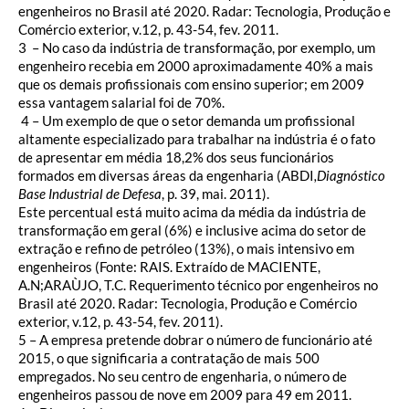
engenheiros no Brasil até 2020. Radar: Tecnologia, Produção e
Comércio exterior, v.12, p. 43-54, fev. 2011.
3 – No caso da indústria de transformação, por exemplo, um
engenheiro recebia em 2000 aproximadamente 40% a mais
que os demais profissionais com ensino superior; em 2009
essa vantagem salarial foi de 70%.
4 – Um exemplo de que o setor demanda um profissional
altamente especializado para trabalhar na indústria é o fato
de apresentar em média 18,2% dos seus funcionários
formados em diversas áreas da engenharia (ABDI
,Diagnóstico
Base Industrial de Defesa
, p. 39, mai. 2011).
Este percentual está muito acima da média da indústria de
transformação em geral (6%) e inclusive acima do setor de
extração e refino de petróleo (13%), o mais intensivo em
engenheiros (Fonte: RAIS. Extraído de MACIENTE,
A.N;ARAÙJO, T.C. Requerimento técnico por engenheiros no
Brasil até 2020. Radar: Tecnologia, Produção e Comércio
exterior, v.12, p. 43-54, fev. 2011).
5 – A empresa pretende dobrar o número de funcionário até
2015, o que significaria a contratação de mais 500
empregados. No seu centro de engenharia, o número de
engenheiros passou de nove em 2009 para 49 em 2011.