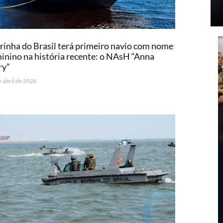
inha do Brasil terá primeiro navio com nome
inino na história recente: o NAsH “Anna
ry”
e abril de 2026