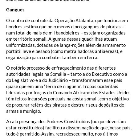
Gangues
O centro de controle da Operação Atalanta, que funciona em
Londres, estima que pelo menos cinco gangues de piratas –
num total de mais de mil bandoleiros – estejam organizadas
em território somali. Algumas dessas quadrilhas atuam
uniformizadas, dotadas de lança-rojões além de armamento
portátil leve e pesado (como metralhadoras antiaéreas), e
organização para combater também em terra.
O notório processo de enfraquecimento das diferentes
autoridades legais na Somália – tanto a do Executivo como a
do Legislativo e a do Judiciário – transformaram esse país
quase que em uma “terra de ninguém”. Tropas ocidentais
lideradas por forças do Comando Africano dos Estados Unidos
têm feitos incursões pontuais na costa somali, com o objetivo
de procurar reféns dos piratas e destruir seus depósitos de
armas e munição.
A rala presença dos Poderes Constituídos (ou que deveriam
estar constituídos) facilitou a disseminação de que, nesse país,
tudo é permitido. Assim, recrudesceu muito, nos últimos