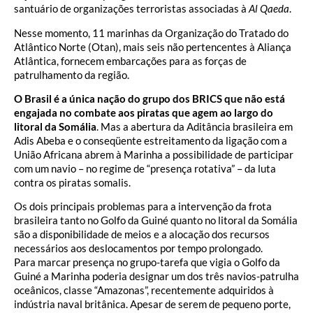
santuário de organizações terroristas associadas à
Al Qaeda
.
Nesse momento, 11 marinhas da Organização do Tratado do
Atlântico Norte (Otan), mais seis não pertencentes à Aliança
Atlântica, fornecem embarcações para as forças de
patrulhamento da região.
O Brasil é a única nação do grupo dos BRICS que não está
engajada no combate aos piratas que agem ao largo do
litoral da Somália
. Mas a abertura da Aditância brasileira em
Adis Abeba e o conseqüente estreitamento da ligação com a
União Africana abrem à Marinha a possibilidade de participar
com um navio – no regime de “presença rotativa” – da luta
contra os piratas somalis.
Os dois principais problemas para a intervenção da frota
brasileira tanto no Golfo da Guiné quanto no litoral da Somália
são a disponibilidade de meios e a alocação dos recursos
necessários aos deslocamentos por tempo prolongado.
Para marcar presença no grupo-tarefa que vigia o Golfo da
Guiné a Marinha poderia designar um dos três navios-patrulha
oceânicos, classe “Amazonas”, recentemente adquiridos à
indústria naval britânica. Apesar de serem de pequeno porte,