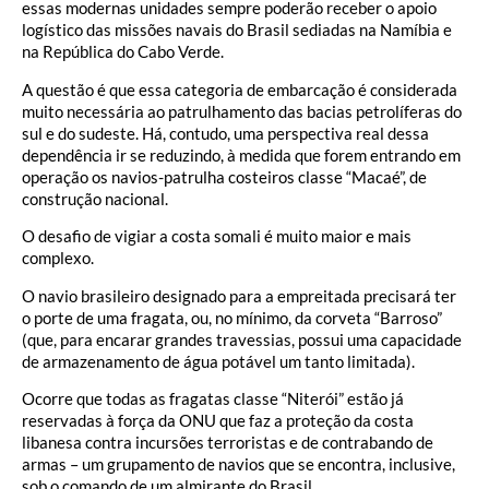
essas modernas unidades sempre poderão receber o apoio
logístico das missões navais do Brasil sediadas na Namíbia e
na República do Cabo Verde.
A questão é que essa categoria de embarcação é considerada
muito necessária ao patrulhamento das bacias petrolíferas do
sul e do sudeste. Há, contudo, uma perspectiva real dessa
dependência ir se reduzindo, à medida que forem entrando em
operação os navios-patrulha costeiros classe “Macaé”, de
construção nacional.
O desafio de vigiar a costa somali é muito maior e mais
complexo.
O navio brasileiro designado para a empreitada precisará ter
o porte de uma fragata, ou, no mínimo, da corveta “Barroso”
(que, para encarar grandes travessias, possui uma capacidade
de armazenamento de água potável um tanto limitada).
Ocorre que todas as fragatas classe “Niterói” estão já
reservadas à força da ONU que faz a proteção da costa
libanesa contra incursões terroristas e de contrabando de
armas – um grupamento de navios que se encontra, inclusive,
sob o comando de um almirante do Brasil.