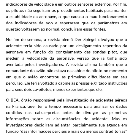
indicadores de velocidade e em outros sensores externos. Por fim,
os pilotos não seguiram os procedimentos habituais para manter
a estabilidade da aeronave, o que causou o mau funcionamento
dos indicadores de voo e esperaram que os parâmetros em
questão voltassem ao normal, concluíram essas fontes.
No fim de semana, a revista alemã Der Spiegel divulgou que o
acidente teria sido causado por um desligamento repentino da
aeronave em função do congelamento das sondas pitot, que
medem a velocidade da aeronave, versão que já tinha sido
aventada pelos investigadores. A revista afirma também que o
comandante do avião não estava na cabine do piloto no momento
em que o avião encontrou as primeiras dificuldades em seu
percurso. Ele teria voltado à cabine às pressas e gritado instruções
para seus dois co-pilotos, menos experientes que ele.
O BEA, órgão responsável pela investigação de acidentes aéreos
na França, quer ter o tempo necessário para analisar os dados
contidos nas caixas-pretas antes de divulgar as primeiras
informações sobre as circunstâncias do acidente. Mas os
investigadores decidiram adiantar parcialmente sua agenda em
função "das informações parciais e mais ou menos contraditórias"