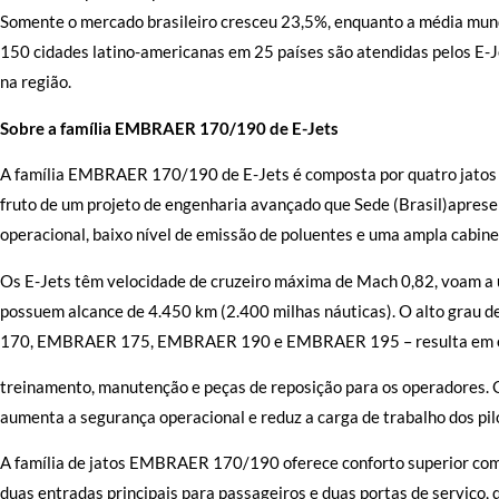
Somente o mercado brasileiro cresceu 23,5%, enquanto a média mund
150 cidades latino-americanas em 25 países são atendidas pelos E-J
na região.
Sobre a família EMBRAER 170/190 de E-Jets
A família EMBRAER 170/190 de E-Jets é composta por quatro jatos 
fruto de um projeto de engenharia avançado que Sede (Brasil)apre
operacional, baixo nível de emissão de poluentes e uma ampla cabin
Os E-Jets têm velocidade de cruzeiro máxima de Mach 0,82, voam a 
possuem alcance de 4.450 km (2.400 milhas náuticas). O alto grau
170, EMBRAER 175, EMBRAER 190 e EMBRAER 195 – resulta em exc
treinamento, manutenção e peças de reposição para os operadores. O
aumenta a segurança operacional e reduz a carga de trabalho dos pi
A família de jatos EMBRAER 170/190 oferece conforto superior com 
duas entradas principais para passageiros e duas portas de serviço,