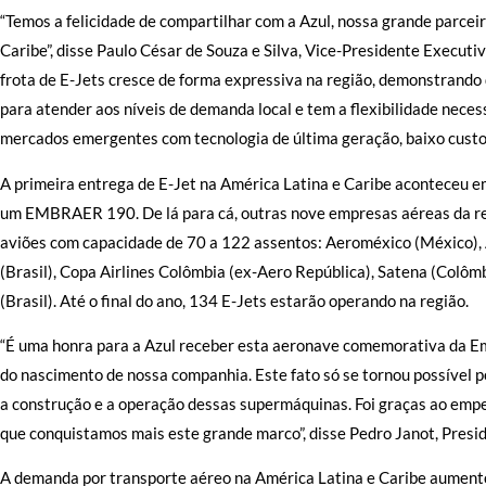
“Temos a felicidade de compartilhar com a Azul, nossa grande parcei
Caribe”, disse Paulo César de Souza e Silva, Vice-Presidente Execut
frota de E-Jets cresce de forma expressiva na região, demonstrand
para atender aos níveis de demanda local e tem a flexibilidade neces
mercados emergentes com tecnologia de última geração, baixo custo o
A primeira entrega de E-Jet na América Latina e Caribe aconteceu e
um EMBRAER 190. De lá para cá, outras nove empresas aéreas da re
aviões com capacidade de 70 a 122 assentos: Aeroméxico (México), A
(Brasil), Copa Airlines Colômbia (ex-Aero República), Satena (Colôm
(Brasil). Até o final do ano, 134 E-Jets estarão operando na região.
“É uma honra para a Azul receber esta aeronave comemorativa da 
do nascimento de nossa companhia. Este fato só se tornou possível 
a construção e a operação dessas supermáquinas. Foi graças ao empe
que conquistamos mais este grande marco”, disse Pedro Janot, Presid
A demanda por transporte aéreo na América Latina e Caribe aument