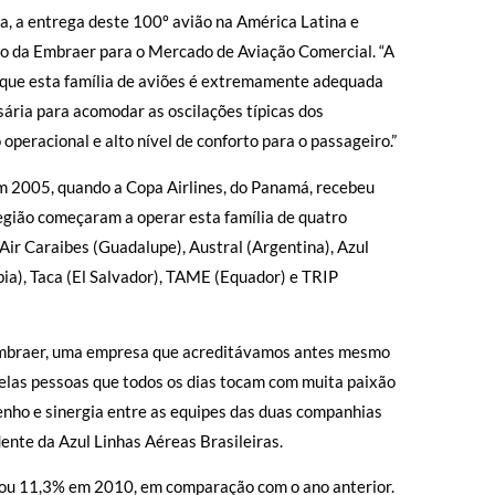
ra, a entrega deste 100º avião na América Latina e
ivo da Embraer para o Mercado de Aviação Comercial. “A
o que esta família de aviões é extremamente adequada
sária para acomodar as oscilações típicas dos
peracional e alto nível de conforto para o passageiro.”
m 2005, quando a Copa Airlines, do Panamá, recebeu
gião começaram a operar esta família de quatro
ir Caraibes (Guadalupe), Austral (Argentina), Azul
bia), Taca (El Salvador), TAME (Equador) e TRIP
Embraer, uma empresa que acreditávamos antes mesmo
pelas pessoas que todos os dias tocam com muita paixão
nho e sinergia entre as equipes das duas companhias
ente da Azul Linhas Aéreas Brasileiras.
ou 11,3% em 2010, em comparação com o ano anterior.