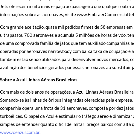
Jets oferecem muito mais espaço ao passageiro que qualquer outra 
informações sobre as aeronaves, visite www.EmbraerCommercialJet
Com grande aceitação, quase mil pedidos firmes de 58 empresas em 3
ultrapassou 700 aeronaves e acumula 5 milhões de horas de vôo, te
de uma comprovada família de jatos que tem auxiliado companhias a
operadas por aeronaves narrowbody com baixa taxa de ocupação e a s
também estão sendo utilizados para desenvolver novos mercados, co
avaliação dos benefícios gerados por essas aeronaves ao substituir j
Sobre a Azul Linhas Aéreas Brasileiras
Com mais de dois anos de operações, a Azul Linhas Aéreas Brasileira
Somando-se às linhas de ônibus integradas oferecidas pela empresa, 
companhia opera uma frota de 31 aeronaves, composta por dez ja
turboélices. O papel da Azul é estimular o tráfego aéreo e dinamiza
simples de entender quanto difícil de imitar: preços baixos com alta 
www.voeazul.com.br
.