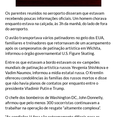
Os parentes reunidos no aeroporto disseram que estavam
recebendo poucas informações oficiais. Um homem chorava
enquanto estava na calçada, às 3h da manhã, do lado de fora
do aeroporto.
O avião transportava vários patinadores no gelo dos EUA,
familiares e treinadores que retornavam de um acampamento
após os campeonatos de patinação artística em Wichita,
informou o órgão governamental U.S. Figure Skating.
Entre os que estavam a bordo estavam os ex-campeões
mundiais de patinação artística russos Yevgenia Shishkova e
Vadim Naumov, informou a mídia estatal russa. O Kremlin
ofereceu condolências às famílias dos russos mortos e disse
que não havia planos de contatos por enquanto entre o
presidente Vladimir Putin e Trump.
O chefe dos bombeiros de Washington DC, John Donnelly,
afirmou que pelo menos 300 socorristas continuavam a
trabalhar na operação de resgate “altamente complexa”.
“As condições lá fora são extremamente difíceis para os