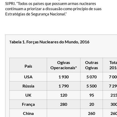
SIPRI. “Todos os países que possuem armas nucleares
continuam a priorizar a dissuasão como princípio de suas
Estratégias de Segurança Nacional.”
abela 1. Forças Nucleares do Mundo, 2016
T
Ogivas
Outras
Tota
País
Operacionais*
Ogivas
201
USA
1 930
5 070
7 0
Rússia
1 790
5 500
7 2
UK
120
95
21
França
280
20
30
China
260
26