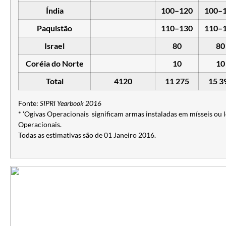
Índia
100–120
100–
Paquistão
110–130
110–
Israel
80
80
Coréia do Norte
10
10
Total
4120
11 275
15 3
Fonte:
SIPRI Yearbook 2016
* 'Ogivas Operacionais significam armas instaladas em mísseis ou 
Operacionais.
Todas as estimativas são de 01 Janeiro 2016.