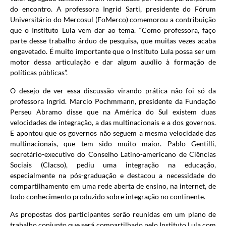
do encontro. A professora Ingrid Sarti, presidente do Fórum
Universitário do Mercosul (FoMerco) comemorou a contribuição
que o Instituto Lula vem dar ao tema. “Como professora, faço
parte desse trabalho árduo de pesquisa, que muitas vezes acaba
engavetado. É muito importante que o Instituto Lula possa ser um
motor dessa articulação e dar algum auxílio à formação de
políticas públicas”.
O desejo de ver essa discussão virando prática não foi só da
professora Ingrid. Marcio Pochmmann, presidente da Fundação
Perseu Abramo disse que na América do Sul existem duas
velocidades de integração, a das multinacionais e a dos governos.
E apontou que os governos não seguem a mesma velocidade das
multinacionais, que tem sido muito maior. Pablo Gentilli,
secretário-executivo do Conselho Latino-americano de Ciências
Sociais (Clacso), pediu uma integração na educação,
especialmente na pós-graduação e destacou a necessidade do
compartilhamento em uma rede aberta de ensino, na internet, de
todo conhecimento produzido sobre integração no continente.
As propostas dos participantes serão reunidas em um plano de
trabalho conjunto que será compartilhado pelo Instituto Lula com