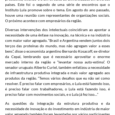
países. Este foi o segundo de uma série de encontros que o
Instituto Lula promove sobre o tema. Em agosto do ano passado,
houve uma reunião com representantes de organizações sociais.
O próximo acontece com empresários da região.
Diversas intervenções dos intelectuais coincidiram ao apontar a
necessidade de uma ênfase na inovação, na técnica e na indústria
com maior valor agregado. “Brasil e Argentina vendem juntos dois
terços das proteínas do mundo, mas não agregam valor a esses
bens”, disse o economista argentino Bernardo Kosacoff, ex-diretor
da Cepal, lembrando que é necessário aproveitar o enorme
mercado interno da região e “levantar nossa auto-estima”. O
senador uruguaio Alberto Curiel, também enfatizou a necessidade
de infraestrutura produtiva integrada e mais valor agregado aos
produtos da região. “Temos vários desafios que eu não sei como
resolver. É preciso falar com empresários, o Lula está fazendo isso,
é preciso falar com trabalhadores, o Lula está fazendo isso, é
preciso falar com movimentos sociais, e o Lula já fez isso…”
As questões da integração da estrutura produtiva e da
necessidade de inovação e do investimento em indústria de maior
valor agregado também foram levantadas por vários participantes