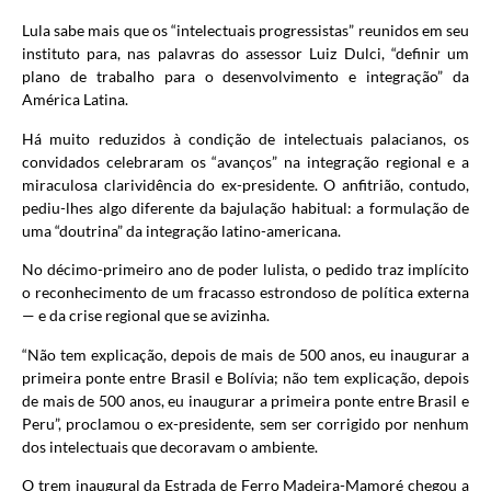
Lula sabe mais que os “intelectuais progressistas” reunidos em seu
instituto para, nas palavras do assessor Luiz Dulci, “definir um
plano de trabalho para o desenvolvimento e integração” da
América Latina.
Há muito reduzidos à condição de intelectuais palacianos, os
convidados celebraram os “avanços” na integração regional e a
miraculosa clarividência do ex-presidente. O anfitrião, contudo,
pediu-lhes algo diferente da bajulação habitual: a formulação de
uma “doutrina” da integração latino-americana.
No décimo-primeiro ano de poder lulista, o pedido traz implícito
o reconhecimento de um fracasso estrondoso de política externa
— e da crise regional que se avizinha.
“Não tem explicação, depois de mais de 500 anos, eu inaugurar a
primeira ponte entre Brasil e Bolívia; não tem explicação, depois
de mais de 500 anos, eu inaugurar a primeira ponte entre Brasil e
Peru”, proclamou o ex-presidente, sem ser corrigido por nenhum
dos intelectuais que decoravam o ambiente.
O trem inaugural da Estrada de Ferro Madeira-Mamoré chegou a