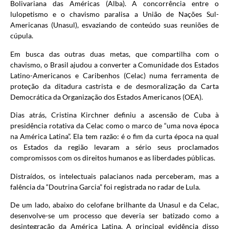
Bolivariana das Américas (Alba). A concorrência entre o
lulopetismo e o chavismo paralisa a União de Nações Sul-
Americanas (Unasul), esvaziando de conteúdo suas reuniões de
cúpula.
Em busca das outras duas metas, que compartilha com o
chavismo, o Brasil ajudou a converter a Comunidade dos Estados
Latino-Americanos e Caribenhos (Celac) numa ferramenta de
proteção da ditadura castrista e de desmoralização da Carta
Democrática da Organização dos Estados Americanos (OEA).
Dias atrás, Cristina Kirchner definiu a ascensão de Cuba à
presidência rotativa da Celac como o marco de “uma nova época
na América Latina”. Ela tem razão: é o fim da curta época na qual
os Estados da região levaram a sério seus proclamados
compromissos com os direitos humanos e as liberdades públicas.
Distraídos, os intelectuais palacianos nada perceberam, mas a
falência da “Doutrina Garcia” foi registrada no radar de Lula.
De um lado, abaixo do celofane brilhante da Unasul e da Celac,
desenvolve-se um processo que deveria ser batizado como a
desintegração da América Latina. A principal evidência disso