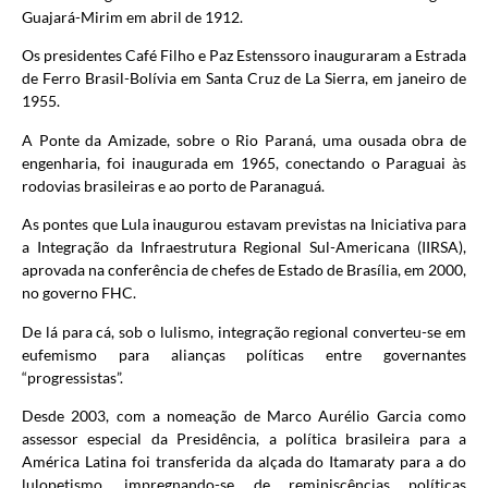
Guajará-Mirim em abril de 1912.
Os presidentes Café Filho e Paz Estenssoro inauguraram a Estrada
de Ferro Brasil-Bolívia em Santa Cruz de La Sierra, em janeiro de
1955.
A Ponte da Amizade, sobre o Rio Paraná, uma ousada obra de
engenharia, foi inaugurada em 1965, conectando o Paraguai às
rodovias brasileiras e ao porto de Paranaguá.
As pontes que Lula inaugurou estavam previstas na Iniciativa para
a Integração da Infraestrutura Regional Sul-Americana (IIRSA),
aprovada na conferência de chefes de Estado de Brasília, em 2000,
no governo FHC.
De lá para cá, sob o lulismo, integração regional converteu-se em
eufemismo para alianças políticas entre governantes
“progressistas”.
Desde 2003, com a nomeação de Marco Aurélio Garcia como
assessor especial da Presidência, a política brasileira para a
América Latina foi transferida da alçada do Itamaraty para a do
lulopetismo, impregnando-se de reminiscências políticas