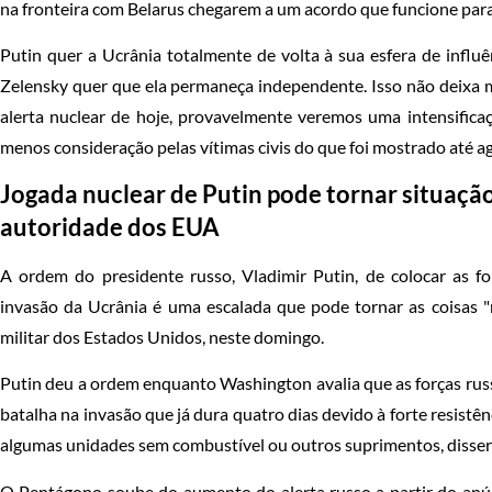
na fronteira com Belarus chegarem a um acordo que funcione par
Putin quer a Ucrânia totalmente de volta à sua esfera de infl
Zelensky quer que ela permaneça independente. Isso não deixa
alerta nuclear de hoje, provavelmente veremos uma intensifica
menos consideração pelas vítimas civis do que foi mostrado até a
Jogada nuclear de Putin pode tornar situação
autoridade dos EUA
A ordem do presidente russo, Vladimir Putin, de colocar as f
invasão da Ucrânia é uma escalada que pode tornar as coisas "
militar dos Estados Unidos, neste domingo.
Putin deu a ordem enquanto Washington avalia que as forças rus
batalha na invasão que já dura quatro dias devido à forte resist
algumas unidades sem combustível ou outros suprimentos, disse
O Pentágono soube do aumento do alerta russo a partir do anúnc