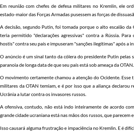
Em reunião com chefes de defesa militares no Kremlin, ele or
estado-maior das Forças Armadas pusessem as forças de dissuasã
A decisão, segundo Putin, foi tomada porque o alto escalão da
teria permitido "declarações agressivas" contra a Rússia. Para
hostis" contra seu país e impuseram "sanções ilegítimas" após a i
O anúncio é um sinal tanto da cólera do presidente Putin pelas
paranoia de longa data de que seu país está sob ameaça da OTAN.
O movimento certamente chamou a atenção do Ocidente. Esse tip
militares da OTAN temiam, e é por isso que a aliança declarou 
Ucrânia a lutar contra os invasores russos.
A ofensiva, contudo, não está indo inteiramente de acordo c
grande cidade ucraniana está nas mãos dos russos, que parecem e
Isso causará alguma frustração e impaciência no Kremlin. E é difí