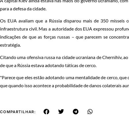
A capital Kiev ainda estava nas mãos do governo ucraniano, com
para a defesa da cidade.
Os EUA avaliam que a Rússia disparou mais de 350 mísseis co
infraestrutura civil. Mas a autoridade dos EUA expressou profu
indicações de que as forças russas – que parecem se concentr
estratégia.
Citando uma ofensiva russa na cidade ucraniana de Chernihiv, ao n
de que a Rússia estava adotando táticas de cerco.
"Parece que eles estão adotando uma mentalidade de cerco, que qu
que quando isso acontece a probabilidade de danos colaterais aume
COMPARTILHAR: