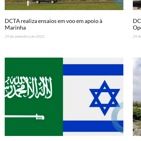
DCTA realiza ensaios em voo em apoio à
DCT
Marinha
Op
29 de setembro de 2023
29 d