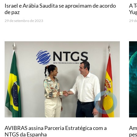
Israel e Arábia Saudita se aproximam de acordo
A T
de paz
Yu
29 de setembro de 2023
29 d
AVIBRAS assina Parceria Estratégica com a
Ame
NTGS da Espanha
pes