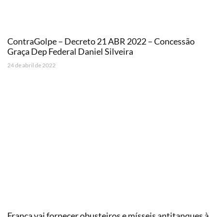
ContraGolpe – Decreto 21 ABR 2022 – Concessão
Graça Dep Federal Daniel Silveira
24 de abril de 2022
França vai fornecer obusteiros e mísseis antitanques à