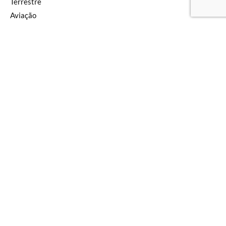
Terrestre
Aviação
Naval
SOF
Armas
Geopolítica
Segurança
Defesa
Tecnologia
Inteligência
Pensamento
Newsletter
Editorial
SIGA NAS REDES