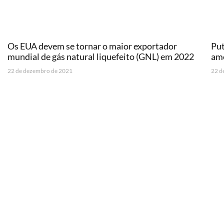
Os EUA devem se tornar o maior exportador
Put
mundial de gás natural liquefeito (GNL) em 2022
ame
22 de dezembro de 2021
22 d