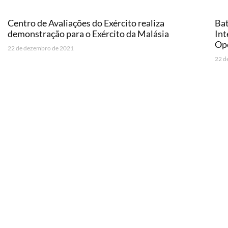
Centro de Avaliações do Exército realiza
Bat
demonstração para o Exército da Malásia
Int
Ope
22 de dezembro de 2021
22 d