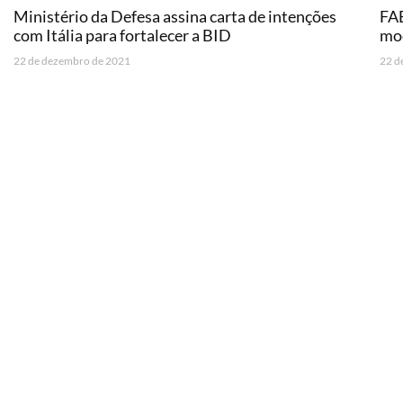
Ministério da Defesa assina carta de intenções
FAB
com Itália para fortalecer a BID
mod
22 de dezembro de 2021
22 d