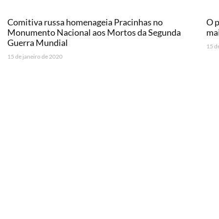
Comitiva russa homenageia Pracinhas no
O p
Monumento Nacional aos Mortos da Segunda
mai
Guerra Mundial
15 d
15 de janeiro de 2020