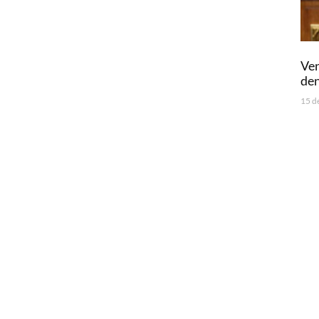
Ven
den
15 d