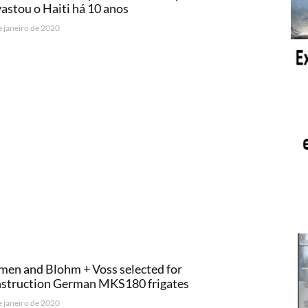
astou o Haiti há 10 anos
e janeiro de 2020
en and Blohm + Voss selected for
nstruction German MKS180 frigates
e janeiro de 2020