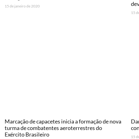
dev
15 de janeiro de 2020
15 d
Marcação de capacetes inicia a formação de nova
Dam
turma de combatentes aeroterrestres do
co
Exército Brasileiro
15 d