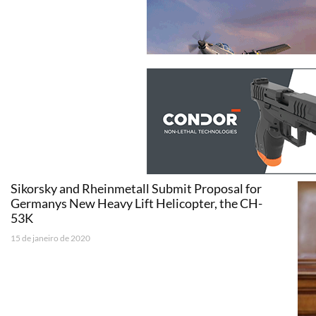
Sikorsky and Rheinmetall Submit Proposal for
Germanys New Heavy Lift Helicopter, the CH-
53K
15 de janeiro de 2020