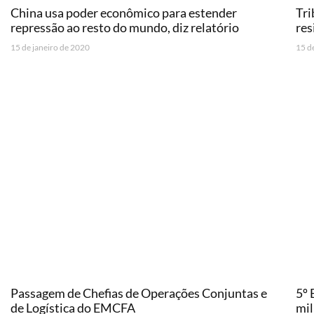
China usa poder econômico para estender
Tri
repressão ao resto do mundo, diz relatório
res
15 de janeiro de 2020
15 d
Passagem de Chefias de Operações Conjuntas e
5º 
de Logística do EMCFA
mil