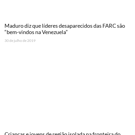
Maduro diz que líderes desaparecidos das FARC são
“bem-vindos na Venezuela”
30 de julho de 2019
Crianças e jovens de região isolada na fronteira do