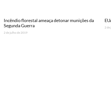
Incêndio florestal ameaça detonar munições da
EUA
Segunda Guerra
2 de
2 de julho de 2019