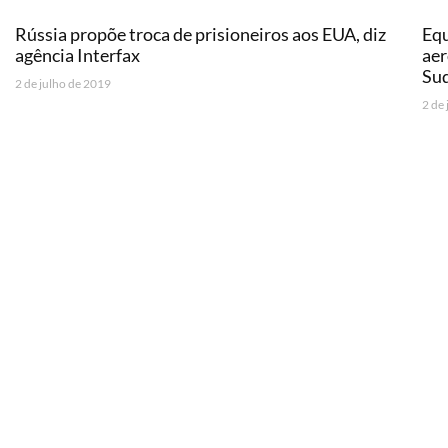
Rússia propõe troca de prisioneiros aos EUA, diz
Equ
agência Interfax
aer
Sud
2 de julho de 2019
2 de