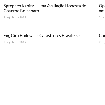
Sptephen Kanitz – Uma Avaliação Honesta do
Op 
Governo Bolsonaro
amb
2 de julho de 2019
2 de
Eng Ciro Bodesan – Catástrofes Brasileiras
Car
2 de julho de 2019
2 de