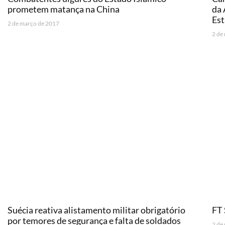
prometem matança na China
da 
Est
2 de março de 2017
2 de
Suécia reativa alistamento militar obrigatório
FT
por temores de segurança e falta de soldados
2 de