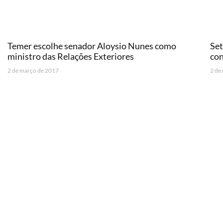
Temer escolhe senador Aloysio Nunes como
Set
ministro das Relações Exteriores
con
2 de março de 2017
2 de