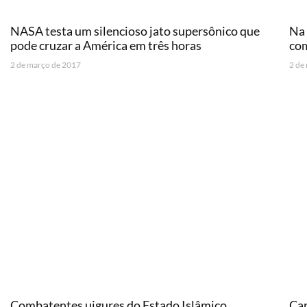
NASA testa um silencioso jato supersônico que
Na 
pode cruzar a América em três horas
com
2 de março de 2017
2 de
Combatentes uigures do Estado Islâmico
Car