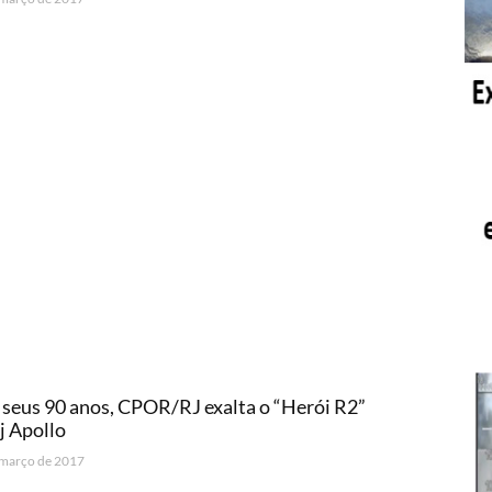
seus 90 anos, CPOR/RJ exalta o “Herói R2”
j Apollo
 março de 2017