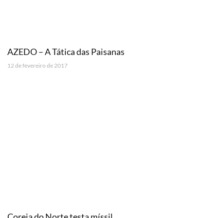
AZEDO – A Tática das Paisanas
12 de fevereiro de 2017
Coreia do Norte testa míssil